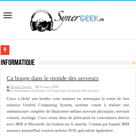
[Interview] Martial Auroy, professionnel du monde Microsoft
Informatique
Comprendre le CPF, DIF, FNE et mon compte formation...
Ca bouge dans le monde des serveurs
Supprimer une boite partagée avec outlook 2010 ou 2013 (environnement Exch
Nicolas Chopin
19 mars 2009
Veille technologique du 13-02-2016
Commentaires fermés
sur Ca bouge dans le monde des serveurs
Veille technologique du 23/01/2016
Cisco a lâché une bombe cette semaine en annonçant la sortie de leur
solution Unified Computing System, système visant à réaliser une
Veille technologique du 17-01-2016
infrastructure complète de Datacenter mêlant serveurs physiques, serveurs
virtuels, stockage. Cisco rentre donc de plein-pied en concurrence directe
Bonne année 2016 et rétro 2015
avec IBM et Microsoft, les leaders sur le marché. Comme par hasard, IBM
Memento - Centos revenir en arrière après un yum update
annonce aujourd'hui vouloir racheter SUN, spécialiste également …