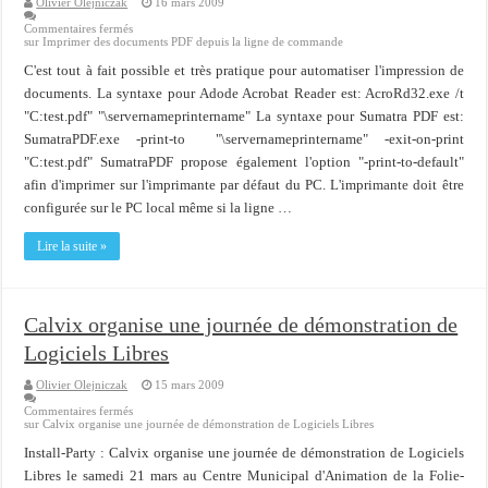
Olivier Olejniczak
16 mars 2009
Commentaires fermés
sur Imprimer des documents PDF depuis la ligne de commande
C'est tout à fait possible et très pratique pour automatiser l'impression de
documents. La syntaxe pour Adode Acrobat Reader est: AcroRd32.exe /t
"C:test.pdf" "\servernameprintername" La syntaxe pour Sumatra PDF est:
SumatraPDF.exe -print-to "\servernameprintername" -exit-on-print
"C:test.pdf" SumatraPDF propose également l'option "-print-to-default"
afin d'imprimer sur l'imprimante par défaut du PC. L'imprimante doit être
configurée sur le PC local même si la ligne …
Lire la suite »
Calvix organise une journée de démonstration de
Logiciels Libres
Olivier Olejniczak
15 mars 2009
Commentaires fermés
sur Calvix organise une journée de démonstration de Logiciels Libres
Install-Party : Calvix organise une journée de démonstration de Logiciels
Libres le samedi 21 mars au Centre Municipal d'Animation de la Folie-