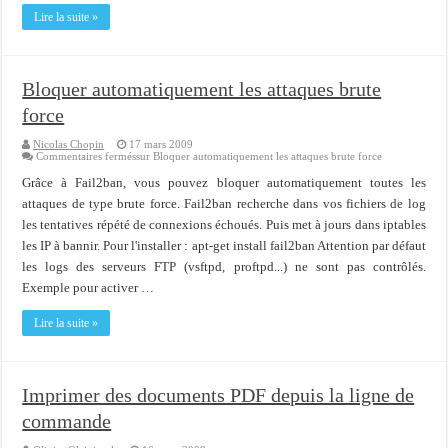
Importer du contenu XML dans une table SQL serveur
Lire la suite »
OnlyOffice, une solution CRM/Gestion documents et plus encore...
Bloquer automatiquement les attaques brute
force
Nicolas Chopin
17 mars 2009
Commentaires fermés
sur Bloquer automatiquement les attaques brute force
Grâce à Fail2ban, vous pouvez bloquer automatiquement toutes les
attaques de type brute force. Fail2ban recherche dans vos fichiers de log
les tentatives répété de connexions échoués. Puis met à jours dans iptables
les IP à bannir. Pour l'installer : apt-get install fail2ban Attention par défaut
les logs des serveurs FTP (vsftpd, proftpd...) ne sont pas contrôlés.
Exemple pour activer …
Lire la suite »
Imprimer des documents PDF depuis la ligne de
commande