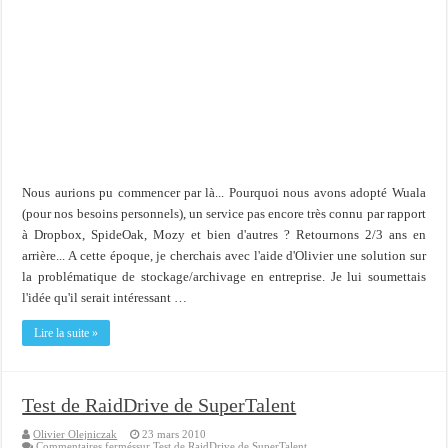
Nous aurions pu commencer par là... Pourquoi nous avons adopté Wuala
(pour nos besoins personnels), un service pas encore très connu par rapport
à Dropbox, SpideOak, Mozy et bien d'autres ? Retournons 2/3 ans en
arrière... A cette époque, je cherchais avec l'aide d'Olivier une solution sur
la problématique de stockage/archivage en entreprise. Je lui soumettais
l'idée qu'il serait intéressant …
Lire la suite »
Test de RaidDrive de SuperTalent
Olivier Olejniczak
23 mars 2010
Commentaires fermés
sur Test de RaidDrive de SuperTalent