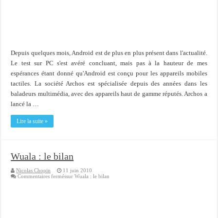
Importer du contenu XML dans une table SQL serveur
OnlyOffice, une solution CRM/Gestion documents et plus encore...
Depuis quelques mois, Android est de plus en plus présent dans l'actualité.
Le test sur PC s'est avéré concluant, mais pas à la hauteur de mes
espérances étant donné qu'Android est conçu pour les appareils mobiles
tactiles. La société Archos est spécialisée depuis des années dans les
baladeurs multimédia, avec des appareils haut de gamme réputés. Archos a
lancé la …
Lire la suite »
Wuala : le bilan
Nicolas Chopin
11 juin 2010
Commentaires fermés
sur Wuala : le bilan