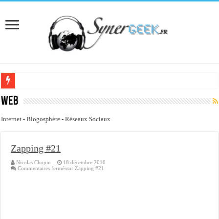
[Interview] Martial Auroy, professionnel du monde Microsoft
Web
Comprendre le CPF, DIF, FNE et mon compte formation...
Internet - Blogosphère - Réseaux Sociaux
Supprimer une boite partagée avec outlook 2010 ou 2013 (environnement Exch
Veille technologique du 13-02-2016
Zapping #21
Veille technologique du 23/01/2016
Nicolas Chopin
18 décembre 2010
Commentaires fermés
sur Zapping #21
Veille technologique du 17-01-2016
Bonne année 2016 et rétro 2015
Memento - Centos revenir en arrière après un yum update