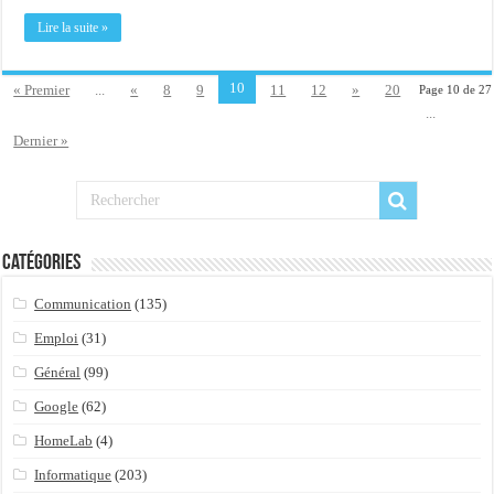
Lire la suite »
10
« Premier
...
«
8
9
11
12
»
20
Page 10 de 27
...
Dernier »
Catégories
Communication
(135)
Emploi
(31)
Général
(99)
Google
(62)
HomeLab
(4)
Informatique
(203)