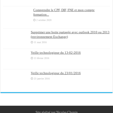
Comprendre le CPF, DIF, FNE et mon compte
formation...
2 octobre 2020
Supprimer une boite partagée avec outlook 2010 ou 2013
(environnement Exchange)
11 mai 2016
Veille technologique du 13-02-2016
13 février 2016
Veille technologique du 23/01/2016
23 janvier 2016
Site réalisé par Nicolas Chopin