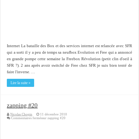
Importer du contenu XML dans une table SQL serveur
OnlyOffice, une solution CRM/Gestion documents et plus encore...
Internet La bataille des Box et des services internet est relancée avec SFR
qui a sorti il y a peu de temps sa neufbox Evolution et Free qui a annoncé
en grande pompe cette semaine la Freebox Révolution (petit clin d'oeil à
SFR ?). 2 ans après avoir switché de Free chez SFR je suis bien tenté de
faire l'inverse. …
Lire la suite »
zapping #20
Nicolas Chopin
11 décembre 2010
Commentaires fermés
sur zapping #20