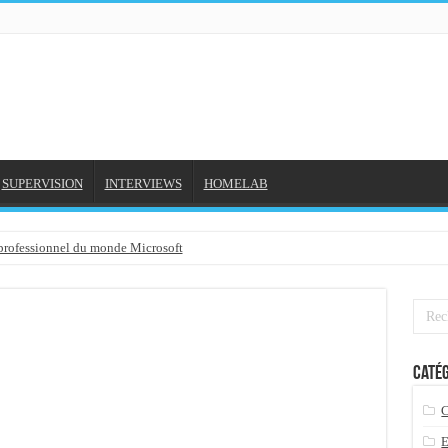
SUPERVISION
INTERVIEWS
HOMELAB
 professionnel du monde Microsoft
NE et mon compte formation...
gée avec outlook 2010 ou 2013 (environnement Exchange)
3-02-2016
Catég
3/01/2016
7-01-2016
 2015