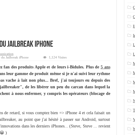
n arrière après un yum update
G
ans une table SQL serveur
CRM/Gestion documents et plus encore...
I
du Jailbreak iPhone
L
nication
L
r du Jailbreak iPhone
1,124 Visites
ez fan des produits Apple et de leurs i-Bidules. Plus de
5 ans
M
 dans leur gamme de produit même si je n'ai suivi leur rythme
as vache à lait non plus... Bref, j'ai toujours eu depuis des
M
"jailbreaker", de les libérer un peu du carcan dans lequel la
M
hent à nous enfermer, y compris les opérateurs (blocage de
T
ons de retard, si vous comptez bien => iPhone 4 et cela faisait un
ailbreaker, au point que j'ai hésité à passer sur Android, surtout
V
'innovations dans les derniers iPhones... (Steve, Steve ... revient
 😀 )