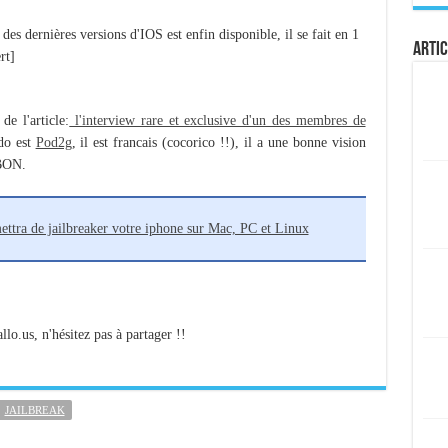
 des dernières versions d'IOS est enfin disponible, il se fait en 1
Artic
rt]
de l'article:
l'interview rare et exclusive d'un des membres de
do est
Pod2g
, il est francais (cocorico !!), il a une bonne vision
 BON.
ttra de jailbreaker votre iphone sur Mac, PC et Linux
llo.us, n'hésitez pas à partager !!
JAILBREAK