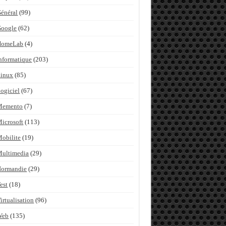
énéral
(99)
Google
(62)
HomeLab
(4)
nformatique
(203)
inux
(85)
ogiciel
(67)
Memento
(7)
icrosoft
(113)
obilite
(19)
ultimedia
(29)
Normandie
(29)
est
(18)
irtualisation
(96)
Web
(135)