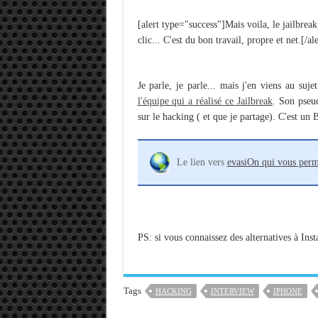
[alert type="success"]Mais voila, le jailbreak
clic... C'est du bon travail, propre et net.[/ale
Je parle, je parle... mais j'en viens au sujet 
l'équipe qui a réalisé ce Jailbreak
. Son pseu
sur le hacking ( et que je partage). C'est un
Le lien vers
evasiOn qui vous perme
PS: si vous connaissez des alternatives à Insta
Tags
HACKING
INTERVIEW
IPHONE