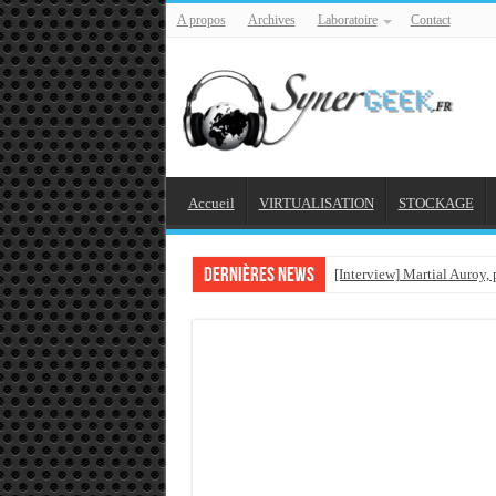
A propos
Archives
Laboratoire
Contact
Accueil
VIRTUALISATION
STOCKAGE
Dernières news
[Interview] Martial Auroy,
Comprendre le CPF, DIF, F
Supprimer une boite parta
Veille technologique du 1
Veille technologique du 2
Veille technologique du 1
Bonne année 2016 et rétro