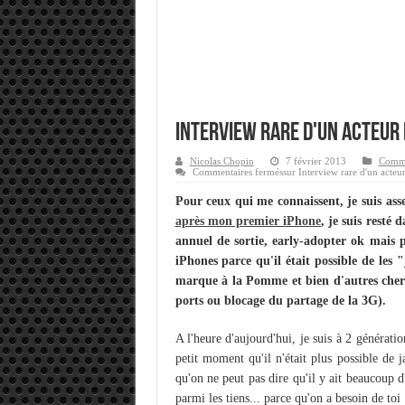
Memento - Centos revenir e
Importer du contenu XML d
OnlyOffice, une solution 
Interview rare d'un acteur 
Nicolas Chopin
7 février 2013
Commu
Commentaires fermés
sur Interview rare d'un acteu
Pour ceux qui me connaissent, je suis ass
après mon premier iPhone
, je suis resté
annuel de sortie, early-adopter ok mais p
iPhones parce qu'il était possible de les 
marque à la Pomme et bien d'autres cherc
ports ou blocage du partage de la 3G).
A l'heure d'aujourd'hui, je suis à 2 générati
petit moment qu'il n'était plus possible de j
qu'on ne peut pas dire qu'il y ait beaucoup d
parmi les tiens... parce qu'on a besoin de toi