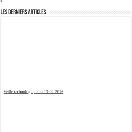
Importer du contenu XML dans une table SQL serveur
OnlyOffice, une solution CRM/Gestion documents et plus encore...
Les derniers articles
Veille technologique du 13-02-2016