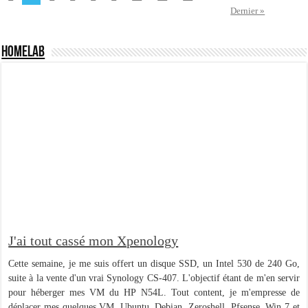
Dernier »
HomeLab
J'ai tout cassé mon Xpenology
Cette semaine, je me suis offert un disque SSD, un Intel 530 de 240 Go,
suite à la vente d'un vrai Synology CS-407. L'objectif étant de m'en servir
pour héberger mes VM du HP N54L. Tout content, je m'empresse de
déplacer mes quelques VM, Ubuntu, Debian, Zeroshell, Pfsense, Win 7 et