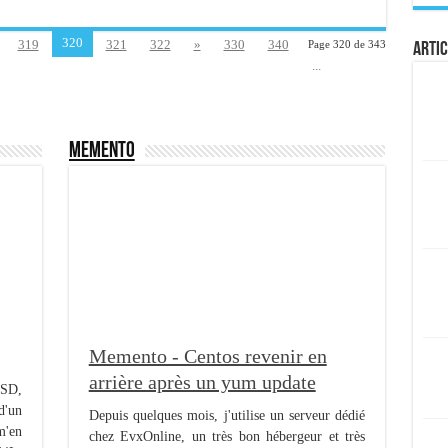
320
319
321
322
»
330
340
Page 320 de 343
Artic
...
Memento
Memento - Centos revenir en
arrière après un yum update
SSD,
d'un
Depuis quelques mois, j'utilise un serveur dédié
m'en
chez EvxOnline, un très bon hébergeur et très