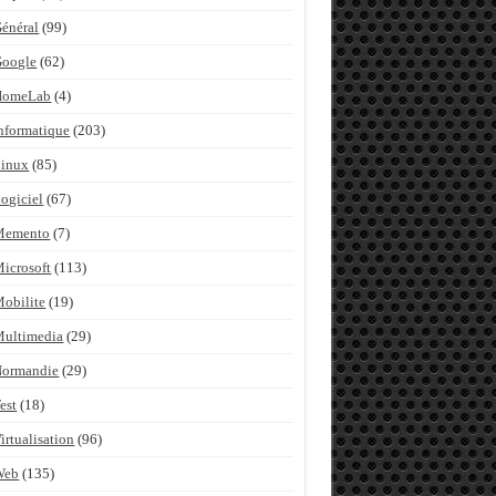
énéral
(99)
Google
(62)
HomeLab
(4)
nformatique
(203)
inux
(85)
ogiciel
(67)
Memento
(7)
icrosoft
(113)
obilite
(19)
ultimedia
(29)
Normandie
(29)
est
(18)
irtualisation
(96)
Web
(135)