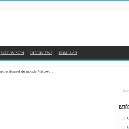
SUPERVISION
INTERVIEWS
HOMELAB
 professionnel du monde Microsoft
NE et mon compte formation...
gée avec outlook 2010 ou 2013 (environnement Exchange)
3-02-2016
Catég
3/01/2016
7-01-2016
 2015