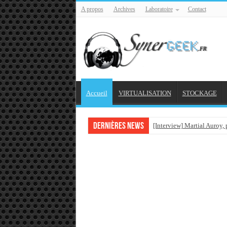
A propos
Archives
Laboratoire
Contact
Accueil
VIRTUALISATION
STOCKAGE
Dernières news
[Interview] Martial Auroy,
Comprendre le CPF, DIF, F
Supprimer une boite parta
Veille technologique du 1
Veille technologique du 2
Veille technologique du 1
Bonne année 2016 et rétro