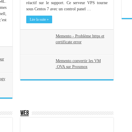
54L.
réactif sur le support. Ce serveur VPS tourne
 mes
sous Centos 7 avec un control panel …
ell,
Lire la suite »
'est
Memento - Problème https et
certificate error
our
Memento convertir les VM
.OVA sur Proxmox
ogy
Web