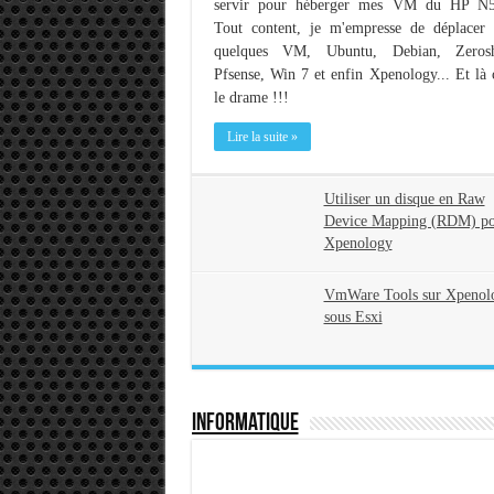
servir pour héberger mes VM du HP N
Tout content, je m'empresse de déplacer
quelques VM, Ubuntu, Debian, Zerosh
Pfsense, Win 7 et enfin Xpenology... Et là c
le drame !!!
Lire la suite »
Utiliser un disque en Raw
Device Mapping (RDM) p
Xpenology
VmWare Tools sur Xpenol
sous Esxi
Informatique