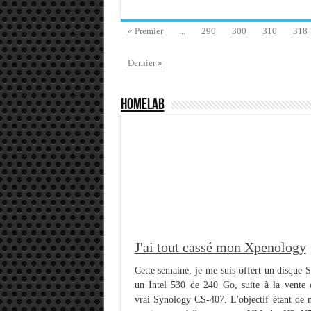
« Premier
...
290
300
310
318
Dernier »
HomeLab
J'ai tout cassé mon Xpenology
Cette semaine, je me suis offert un disque 
un Intel 530 de 240 Go, suite à la vente 
vrai Synology CS-407. L'objectif étant de 