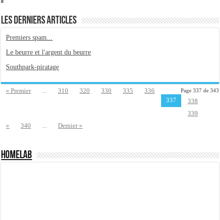
Importer du contenu XML dans une table SQL serveur
OnlyOffice, une solution CRM/Gestion documents et plus encore...
Les derniers articles
Premiers spam...
Le beurre et l'argent du beurre
Southpark-piratage
« Premier
...
310
320
330
335
336
Page 337 de 343
337
338
339
»
340
...
Dernier »
HomeLab