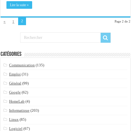
Importer du contenu XML dans une table SQL serveur
Lire la suite »
OnlyOffice, une solution CRM/Gestion documents et plus encore...
2
«
1
Page 2 de 2
Catégories
Communication
(135)
Emploi
(31)
Général
(99)
Google
(62)
HomeLab
(4)
Informatique
(203)
Linux
(85)
Logiciel
(67)