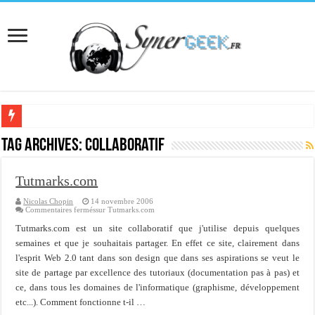
[Interview] Martial Auroy, professionnel du monde Microsoft
Tag Archives:
collaboratif
Comprendre le CPF, DIF, FNE et mon compte formation...
Tutmarks.com
Supprimer une boite partagée avec outlook 2010 ou 2013 (environnement Exch
Nicolas Chopin
14 novembre 2006
Veille technologique du 13-02-2016
Commentaires fermés
sur Tutmarks.com
Veille technologique du 23/01/2016
Tutmarks.com est un site collaboratif que j'utilise depuis quelques
semaines et que je souhaitais partager. En effet ce site, clairement dans
Veille technologique du 17-01-2016
l'esprit Web 2.0 tant dans son design que dans ses aspirations se veut le
site de partage par excellence des tutoriaux (documentation pas à pas) et
Bonne année 2016 et rétro 2015
ce, dans tous les domaines de l'informatique (graphisme, développement
Memento - Centos revenir en arrière après un yum update
etc...). Comment fonctionne t-il …