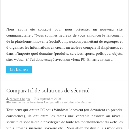
Importer du contenu XML dans une table SQL serveur
OnlyOffice, une solution CRM/Gestion documents et plus encore...
Nous avons été contacté pour nous présenter un nouveau site
communautaire : "Nous sommes heureux de vous annoncer le lancement
de la plateforme innovante SocialCompare.com permettant de regrouper et
d’organiser les informations en créant un tableau comparatif simplement et
dans n’importe quel domaine (produits, services, sports, politique, objets,
sites webs…)." J'ai donc essayé avec mon vieux PC. En arrivant sur …
Lire la suite »
Comparatif de solutions de sécurité
Nicolas Chopin
3 septembre 2009
Commentaires fermés
sur Comparatif de solutions de sécurité
Tout ceux qui ont un PC sous Windows le savent (ou devraient en prendre
conscience), ils ont entre les mains une véritable passoire au niveau
sécurité et sont la cible privilégiée de toute les "cochonneries" du web: les
virus, trojans, malware, spyware etc... Vous allez me dire qu'ils n'ont qu'à