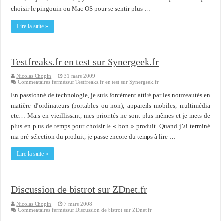
choisir le pingouin ou Mac OS pour se sentir plus …
Lire la suite »
Testfreaks.fr en test sur Synergeek.fr
Nicolas Chopin
31 mars 2009
Commentaires fermés
sur Testfreaks.fr en test sur Synergeek.fr
En passionné de technologie, je suis forcément attiré par les nouveautés en
matière d’ordinateurs (portables ou non), appareils mobiles, multimédia
etc… Mais en vieillissant, mes priorités ne sont plus mêmes et je mets de
plus en plus de temps pour choisir le « bon » produit. Quand j’ai terminé
ma pré-sélection du produit, je passe encore du temps à lire …
Lire la suite »
Discussion de bistrot sur ZDnet.fr
Nicolas Chopin
7 mars 2008
Commentaires fermés
sur Discussion de bistrot sur ZDnet.fr