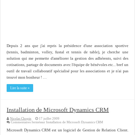
Importer du contenu XML dans une table SQL serveur
OnlyOffice, une solution CRM/Gestion documents et plus encore...
Depuis 2 ans que j'ai repris la présidence d'une association sportive
(tennis, badminton, volley, fustal et tennis de table), je cherche une
solution qui me permette d'améliorer la gestion des adhérents, suivi des
cotisations, partage de documents avec l'équipe de bénévoles etc... bref un
outil de travail collaboratif spécialisé pour les associations et je n'ai pas
trouvé mon bonheur ! …
Lire la suite »
Installation de Microsoft Dynamics CRM
Nicolas Chopin
17 juillet 2009
Commentaires fermés
sur Installation de Microsoft Dynamics CRM
Microsoft Dynamics CRM est un logiciel de Gestion de Relation Client.