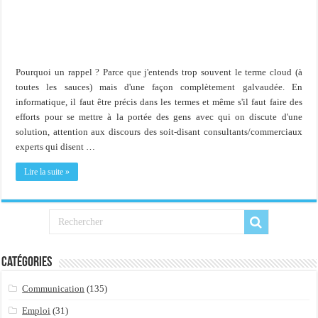
Importer du contenu XML dans une table SQL serveur
OnlyOffice, une solution CRM/Gestion documents et plus encore...
Pourquoi un rappel ? Parce que j'entends trop souvent le terme cloud (à
toutes les sauces) mais d'une façon complètement galvaudée. En
informatique, il faut être précis dans les termes et même s'il faut faire des
efforts pour se mettre à la portée des gens avec qui on discute d'une
solution, attention aux discours des soit-disant consultants/commerciaux
experts qui disent …
Lire la suite »
Catégories
Communication
(135)
Emploi
(31)