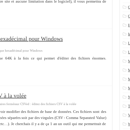
re site et aucune limitation dans le logiciel), il vous permettra de
n arrière après un yum update
G
ans une table SQL serveur
CRM/Gestion documents et plus encore...
I
 hexadécimal pour Windows
L
hique hexadécimal pour Windows
L
 que 64K à la fois ce qui permet d'éditer des fichiers énormes.
M
M
M
V à la volée
res fermés
sur CSVed : éditez des fichiers CSV à la volée
T
ir modifier des fichiers de base de données. Ces fichiers sont des
V
nées séparées soit par des virgules (CSV - Comma Separated Value)
 etc…). Je cherchais il y a de ça 1 an un outil qui me permettrait de