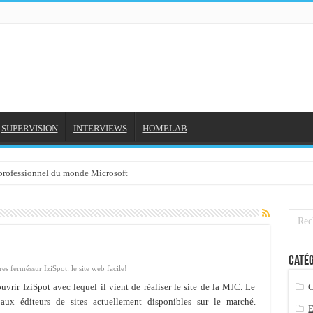
SUPERVISION
INTERVIEWS
HOMELAB
 professionnel du monde Microsoft
NE et mon compte formation...
gée avec outlook 2010 ou 2013 (environnement Exchange)
3-02-2016
Catég
3/01/2016
es fermés
sur IziSpot: le site web facile!
7-01-2016
rir IziSpot avec lequel il vient de réaliser le site de la MJC. Le
aux éditeurs de sites actuellement disponibles sur le marché.
 2015