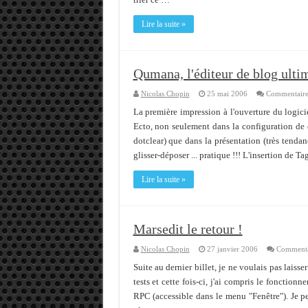
Lire la suite »
Qumana, l'éditeur de blog ulti
Nicolas Chopin
25 mai 2006
Commentaire
La première impression à l'ouverture du logici
Ecto, non seulement dans la configuration de d
dotclear) que dans la présentation (très tendan
glisser-déposer ... pratique !!! L'insertion de T
Lire la suite »
Marsedit le retour !
Nicolas Chopin
27 janvier 2006
Commenta
Suite au dernier billet, je ne voulais pas laiss
tests et cette fois-ci, j'ai compris le fonctio
RPC (accessible dans le menu "Fenêtre"). Je pen