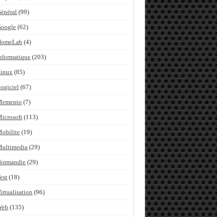
énéral
(99)
Google
(62)
HomeLab
(4)
nformatique
(203)
inux
(85)
ogiciel
(67)
Memento
(7)
icrosoft
(113)
obilite
(19)
ultimedia
(29)
Normandie
(29)
est
(18)
irtualisation
(96)
Web
(135)