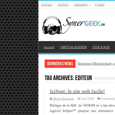
A propos
Archives
Laboratoire
Contact
Accueil
VIRTUALISATION
STOCKAGE
Dernières news
[Interview] Martial Auroy,
Comprendre le CPF, DIF, F
Tag Archives:
editeur
Supprimer une boite parta
Veille technologique du 1
IziSpot: le site web facile!
Veille technologique du 2
Olivier Olejniczak
5 mai 2009
Commentair
Veille technologique du 1
Philippe de la MJC de VENOIX m' a fait découv
logiciel IziSpot™ propose une alternative 
Bonne année 2016 et rétro