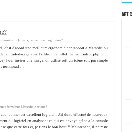
Artic
me?
s fermés
sur Qumana, l'éditeur de blog ultime?
el, c'est d'abord une meilleure ergonomie par rapport à Marsedit ou
épart (interfaçage avec l'édition de billet: fichier xmlrpc.php pour
ce). Pour insérer une image, on utilise soit un icône soit par simple
ags technorati …
ires fermés
sur Marsedit le retour !
er abandonner cet excellent logiciel... J'ai donc effectué de nouveaux
nnement du logiciel en analysant ce qui est envoyé grâce à la console
se que cette fois-ci, je tiens le bon bout !! Maintenant, il ne reste