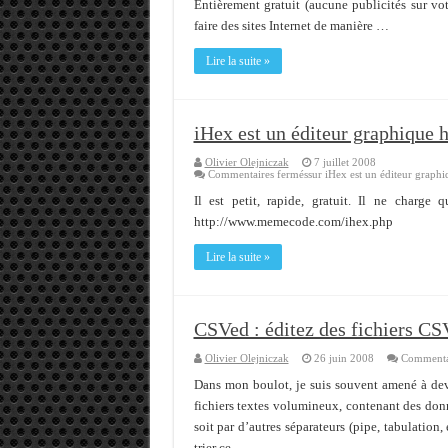
Entièrement gratuit (aucune publicités sur vot
Memento - Centos revenir e
faire des sites Internet de manière …
Importer du contenu XML d
Lire la suite »
OnlyOffice, une solution 
iHex est un éditeur graphique
Olivier Olejniczak
7 juillet 2008
Commentaires fermés
sur iHex est un éditeur grap
Il est petit, rapide, gratuit. Il ne charge
http://www.memecode.com/ihex.php
Lire la suite »
CSVed : éditez des fichiers CS
Olivier Olejniczak
26 juin 2008
Commentai
Dans mon boulot, je suis souvent amené à devo
fichiers textes volumineux, contenant des don
soit par d’autres séparateurs (pipe, tabulation,
trier ce …