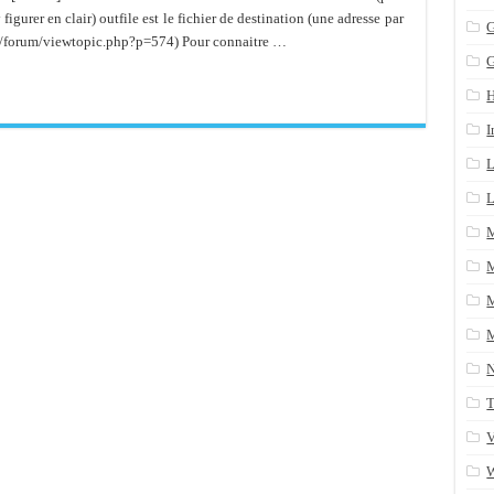
figurer en clair) outfile est le fichier de destination (une adresse par
n arrière après un yum update
G
org/forum/viewtopic.php?p=574) Pour connaitre …
ans une table SQL serveur
CRM/Gestion documents et plus encore...
I
L
L
M
M
M
T
V