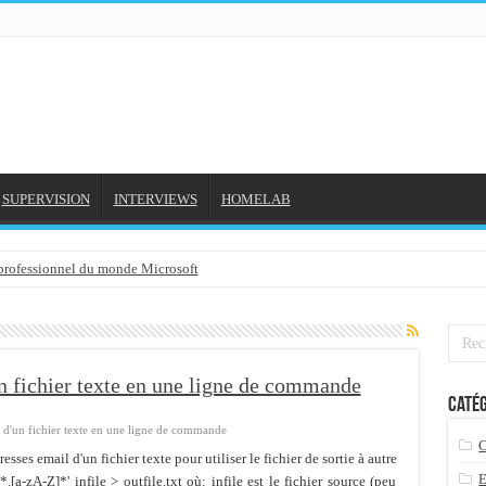
SUPERVISION
INTERVIEWS
HOMELAB
 professionnel du monde Microsoft
NE et mon compte formation...
gée avec outlook 2010 ou 2013 (environnement Exchange)
3-02-2016
un fichier texte en une ligne de commande
Catég
3/01/2016
s d'un fichier texte en une ligne de commande
7-01-2016
ses email d'un fichier texte pour utiliser le fichier de sortie à autre
 2015
[a-zA-Z]*' infile > outfile.txt où: infile est le fichier source (peu