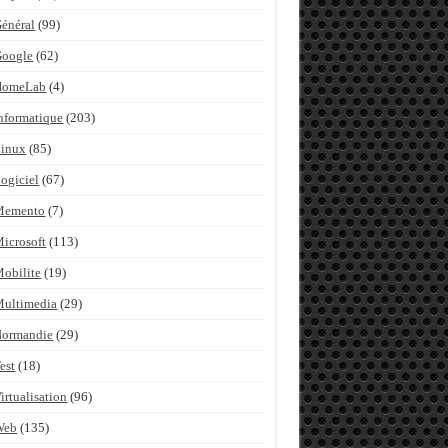
énéral
(99)
Google
(62)
HomeLab
(4)
nformatique
(203)
inux
(85)
ogiciel
(67)
Memento
(7)
icrosoft
(113)
obilite
(19)
ultimedia
(29)
Normandie
(29)
est
(18)
irtualisation
(96)
Web
(135)