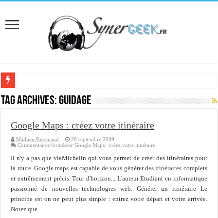
[Interview] Martial Auroy, professionnel du monde Microsoft
Tag Archives:
guidage
Comprendre le CPF, DIF, FNE et mon compte formation...
Google Maps : créez votre itinéraire
Supprimer une boite partagée avec outlook 2010 ou 2013 (environnement Exch
Mathieu Passenaud
28 septembre 2009
Veille technologique du 13-02-2016
Commentaires fermés
sur Google Maps : créez votre itinéraire
Veille technologique du 23/01/2016
Il n'y a pas que viaMichelin qui vous permet de créer des itinéraires pour
la route. Google maps est capable de vous générer des itinéraires complets
Veille technologique du 17-01-2016
et extrêmement précis. Tour d'horizon... L'auteur Etudiant en informatique
passionné de nouvelles technologies web. Générer un itinéraire Le
Bonne année 2016 et rétro 2015
principe est on ne peut plus simple : entrez votre départ et votre arrivée.
Memento - Centos revenir en arrière après un yum update
Notez que …