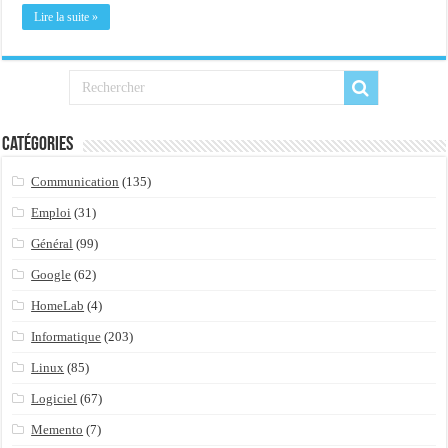
Importer du contenu XML dans une table SQL serveur
Lire la suite »
OnlyOffice, une solution CRM/Gestion documents et plus encore...
Catégories
Communication
(135)
Emploi
(31)
Général
(99)
Google
(62)
HomeLab
(4)
Informatique
(203)
Linux
(85)
Logiciel
(67)
Memento
(7)