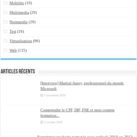
Mobilite
(19)
Multimedia
(29)
Normandie
(29)
Test
(18)
Virtualisation
(96)
Web
(135)
Articles récents
[Interview] Martial Auroy, professionnel du monde
Microsoft
3 novembre 2020
Comprendre le CPF, DIF, FNE et mon compte
formation...
2 octobre 2020
Supprimer une boite partagée avec outlook 2010 ou 2013