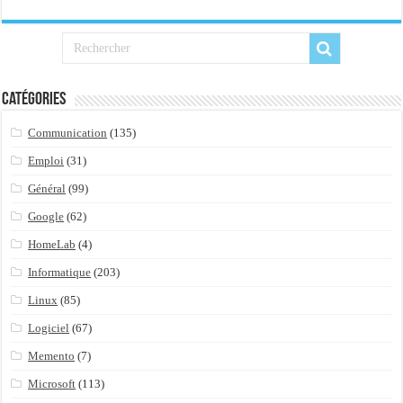
Importer du contenu XML dans une table SQL serveur
OnlyOffice, une solution CRM/Gestion documents et plus encore...
Catégories
Communication
(135)
Emploi
(31)
Général
(99)
Google
(62)
HomeLab
(4)
Informatique
(203)
Linux
(85)
Logiciel
(67)
Memento
(7)
Microsoft
(113)