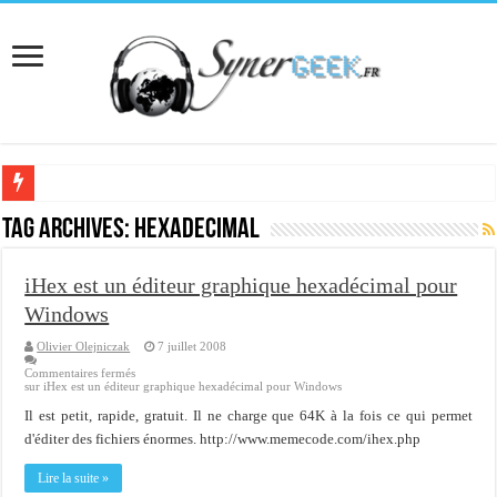
[Interview] Martial Auroy, professionnel du monde Microsoft
Tag Archives:
hexadecimal
Comprendre le CPF, DIF, FNE et mon compte formation...
iHex est un éditeur graphique hexadécimal pour
Supprimer une boite partagée avec outlook 2010 ou 2013 (environnement Exch
Windows
Veille technologique du 13-02-2016
Olivier Olejniczak
7 juillet 2008
Veille technologique du 23/01/2016
Commentaires fermés
sur iHex est un éditeur graphique hexadécimal pour Windows
Veille technologique du 17-01-2016
Il est petit, rapide, gratuit. Il ne charge que 64K à la fois ce qui permet
Bonne année 2016 et rétro 2015
d'éditer des fichiers énormes. http://www.memecode.com/ihex.php
Memento - Centos revenir en arrière après un yum update
Lire la suite »