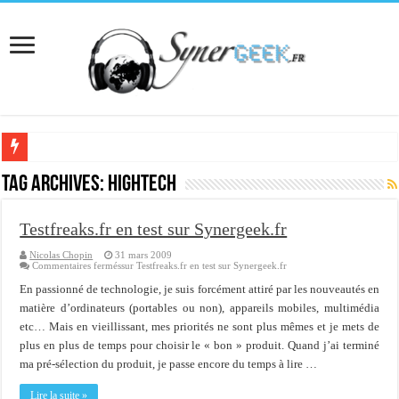
[Interview] Martial Auroy, professionnel du monde Microsoft
Tag Archives:
hightech
Comprendre le CPF, DIF, FNE et mon compte formation...
Testfreaks.fr en test sur Synergeek.fr
Supprimer une boite partagée avec outlook 2010 ou 2013 (environnement Exch
Nicolas Chopin
31 mars 2009
Veille technologique du 13-02-2016
Commentaires fermés
sur Testfreaks.fr en test sur Synergeek.fr
Veille technologique du 23/01/2016
En passionné de technologie, je suis forcément attiré par les nouveautés en
matière d’ordinateurs (portables ou non), appareils mobiles, multimédia
Veille technologique du 17-01-2016
etc… Mais en vieillissant, mes priorités ne sont plus mêmes et je mets de
plus en plus de temps pour choisir le « bon » produit. Quand j’ai terminé
Bonne année 2016 et rétro 2015
ma pré-sélection du produit, je passe encore du temps à lire …
Memento - Centos revenir en arrière après un yum update
Lire la suite »