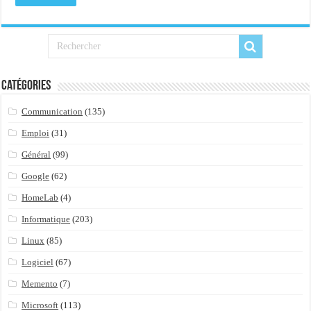
Importer du contenu XML dans une table SQL serveur
OnlyOffice, une solution CRM/Gestion documents et plus encore...
Catégories
Communication
(135)
Emploi
(31)
Général
(99)
Google
(62)
HomeLab
(4)
Informatique
(203)
Linux
(85)
Logiciel
(67)
Memento
(7)
Microsoft
(113)