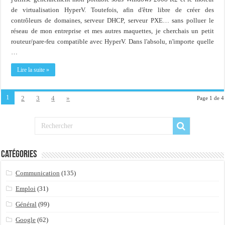
de virtualisation HyperV. Toutefois, afin d'être libre de créer des
contrôleurs de domaines, serveur DHCP, serveur PXE… sans polluer le
réseau de mon entreprise et mes autres maquettes, je cherchais un petit
routeur/pare-feu compatible avec HyperV. Dans l'absolu, n'importe quelle
…
Lire la suite »
1
2
3
4
»
Page 1 de 4
Catégories
Communication
(135)
Emploi
(31)
Général
(99)
Google
(62)