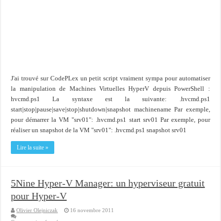
J'ai trouvé sur CodePLex un petit script vraiment sympa pour automatiser
la manipulation de Machines Virtuelles HyperV depuis PowerShell :
hvcmd.ps1 La syntaxe est la suivante: .hvcmd.ps1
start|stop|pause|save|stop|shutdown|snapshot machinename Par exemple,
pour démarrer la VM "srv01": .hvcmd.ps1 start srv01 Par exemple, pour
réaliser un snapshot de la VM "srv01": .hvcmd.ps1 snapshot srv01
Lire la suite »
5Nine Hyper-V Manager: un hyperviseur gratuit
pour Hyper-V
Olivier Olejniczak
16 novembre 2011