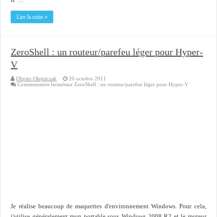
Lire la suite »
ZeroShell : un routeur/parefeu léger pour Hyper-
V
Olivier Olejniczak
20 octobre 2011
Commentaires fermés
sur ZeroShell : un routeur/parefeu léger pour Hyper-V
Je réalise beaucoup de maquettes d'environnement Windows. Pour cela,
j'utilise généralement mon portable sous Windows 2008 R2 et le moteur