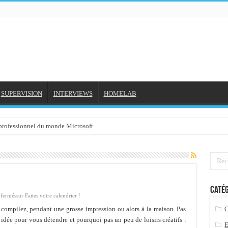
SUPERVISION
INTERVIEWS
HOMELAB
 professionnel du monde Microsoft
NE et mon compte formation...
gée avec outlook 2010 ou 2013 (environnement Exchange)
3-02-2016
Catég
3/01/2016
fermés
sur Faites votre calendrier !
7-01-2016
 compilez, pendant une grosse impression ou alors à la maison. Pas
idée pour vous détendre et pourquoi pas un peu de loisirs créatifs :
 2015