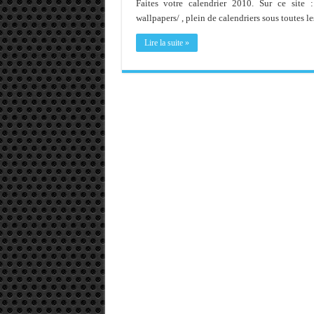
Faites votre calendrier 2010. Sur ce site :
Memento - Centos revenir e
wallpapers/ , plein de calendriers sous toutes 
Importer du contenu XML d
Lire la suite »
OnlyOffice, une solution 