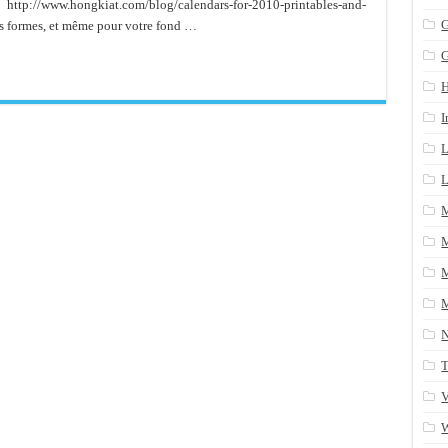
 http://www.hongkiat.com/blog/calendars-for-2010-printables-and-
n arrière après un yum update
G
les formes, et même pour votre fond …
ans une table SQL serveur
CRM/Gestion documents et plus encore...
I
L
L
M
M
M
T
V