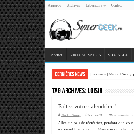
A propos
Archives
Laboratoire
Contact
Accueil
VIRTUALISATION
STOCKAGE
Dernières news
[Interview] Martial Auroy,
Comprendre le CPF, DIF, F
Tag Archives:
loisir
Supprimer une boite parta
Veille technologique du 1
Faites votre calendrier !
Veille technologique du 2
Martial Auroy
6 mars 2010
Commentaires 
Veille technologique du 1
Allez, un peu de récréation, pendant que vous
au travail bien entendu. Mais voici une bonne 
Bonne année 2016 et rétro