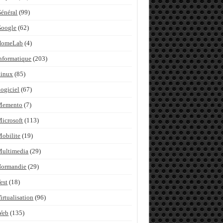
énéral
(99)
Google
(62)
HomeLab
(4)
nformatique
(203)
inux
(85)
ogiciel
(67)
Memento
(7)
icrosoft
(113)
obilite
(19)
ultimedia
(29)
Normandie
(29)
est
(18)
irtualisation
(96)
Web
(135)