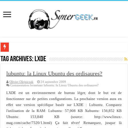
[Interview] Martial Auroy, professionnel du monde Microsoft
Tag Archives:
lxde
Comprendre le CPF, DIF, FNE et mon compte formation...
lubuntu: la Linux Ubuntu des ordisaures?
Supprimer une boite partagée avec outlook 2010 ou 2013 (environnement Exch
Olivier Olejniczak
24 septembre 2009
Veille technologique du 13-02-2016
Commentaires fermés
sur lubuntu: la Linux Ubuntu des ordisaures?
Veille technologique du 23/01/2016
LXDE est un environnement de bureau léger, dont le but est de
fonctionner sur de petites configurations. La prochaine version aura en
Veille technologique du 17-01-2016
effet une version spécifique basée sur LXDE : Lubuntu. Comparez
l'utilisation de la RAM: Lubuntu: 57,908 KB Xubuntu: 156,852 KB
Bonne année 2016 et rétro 2015
Ubuntu: 153,840 KB (source: http://www.linux-
Memento - Centos revenir en arrière après un yum update
mag.com/cache/7520/1.html) Ça fait rêver! Remarquez, jusque là