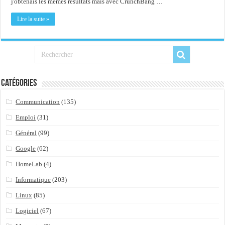
j'obtenais les mêmes résultats mais avec CrunchBang …
Importer du contenu XML dans une table SQL serveur
OnlyOffice, une solution CRM/Gestion documents et plus encore...
Lire la suite »
Catégories
Communication
(135)
Emploi
(31)
Général
(99)
Google
(62)
HomeLab
(4)
Informatique
(203)
Linux
(85)
Logiciel
(67)