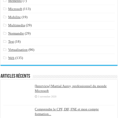
Memento
(7)
Microsoft
(113)
Mobilite
(19)
Multimedia
(29)
Normandie
(29)
Test
(18)
Virtualisation
(96)
Web
(135)
Articles récents
[Interview] Martial Auroy, professionnel du monde
Microsoft
3 novembre 2020
Comprendre le CPF, DIF, FNE et mon compte
formation...