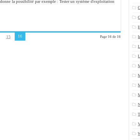
 donne la possibilité par exemple : Tester un système d'exploitation
n arrière après un yum update
G
ans une table SQL serveur
CRM/Gestion documents et plus encore...
16
15
I
Page 16 de 16
L
L
M
M
M
T
V