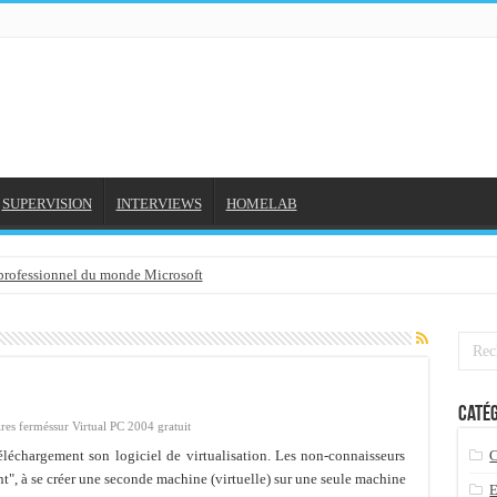
SUPERVISION
INTERVIEWS
HOMELAB
 professionnel du monde Microsoft
NE et mon compte formation...
gée avec outlook 2010 ou 2013 (environnement Exchange)
3-02-2016
Catég
3/01/2016
res fermés
sur Virtual PC 2004 gratuit
7-01-2016
éléchargement son logiciel de virtualisation. Les non-connaisseurs
nt", à se créer une seconde machine (virtuelle) sur une seule machine
 2015