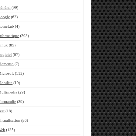
énéral
(99)
Google
(62)
HomeLab
(4)
nformatique
(203)
inux
(85)
ogiciel
(67)
Memento
(7)
icrosoft
(113)
obilite
(19)
ultimedia
(29)
Normandie
(29)
est
(18)
irtualisation
(96)
Web
(135)