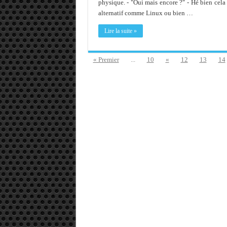
physique. - "Oui mais encore ?" - Hé bien cela
Memento - Centos revenir e
alternatif comme Linux ou bien …
Importer du contenu XML d
Lire la suite »
OnlyOffice, une solution 
« Premier
...
10
«
12
13
14