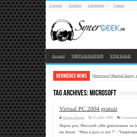
A propos
Archives
Laboratoire
Contact
Accueil
VIRTUALISATION
STOCKAGE
Dernières news
[Interview] Martial Auroy,
Comprendre le CPF, DIF, F
Tag Archives:
microsoft
Supprimer une boite parta
Veille technologique du 1
Virtual PC 2004 gratuit
Veille technologique du 2
Nicolas Chopin
14 juillet 2006
Commentai
Veille technologique du 1
Depuis peu, Mircosoft offre gratuitement en t
me diront : "Mais à quoi ce sert ?" - "Simpleme
Bonne année 2016 et rétro