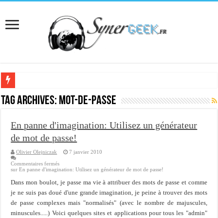
[Interview] Martial Auroy, professionnel du monde Microsoft
Tag Archives:
mot-de-passe
Comprendre le CPF, DIF, FNE et mon compte formation...
En panne d'imagination: Utilisez un générateur
Supprimer une boite partagée avec outlook 2010 ou 2013 (environnement Exch
de mot de passe!
Veille technologique du 13-02-2016
Olivier Olejniczak
7 janvier 2010
Veille technologique du 23/01/2016
Commentaires fermés
sur En panne d'imagination: Utilisez un générateur de mot de passe!
Veille technologique du 17-01-2016
Dans mon boulot, je passe ma vie à attribuer des mots de passe et comme
Bonne année 2016 et rétro 2015
je ne suis pas doué d'une grande imagination, je peine à trouver des mots
de passe complexes mais "normalisés" (avec le nombre de majuscules,
Memento - Centos revenir en arrière après un yum update
minuscules.....) Voici quelques sites et applications pour tous les "admin"