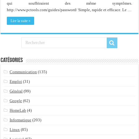
Importer du contenu XML dans une table SQL serveur
qui souffriraient des même symptômes.
http://www.pctools.com/guides/password/ Simple, rapide et efficace. Le …
OnlyOffice, une solution CRM/Gestion documents et plus encore...
Lire la suite »
Catégories
Communication
(135)
Emploi
(31)
Général
(99)
Google
(62)
HomeLab
(4)
Informatique
(203)
Linux
(85)