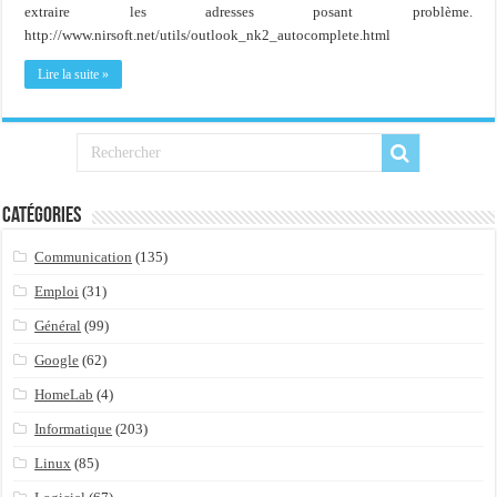
Importer du contenu XML dans une table SQL serveur
extraire les adresses posant problème.
http://www.nirsoft.net/utils/outlook_nk2_autocomplete.html
OnlyOffice, une solution CRM/Gestion documents et plus encore...
Lire la suite »
Catégories
Communication
(135)
Emploi
(31)
Général
(99)
Google
(62)
HomeLab
(4)
Informatique
(203)
Linux
(85)