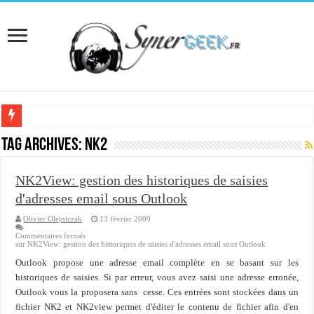
[Interview] Martial Auroy, professionnel du monde Microsoft
Tag Archives:
nk2
Comprendre le CPF, DIF, FNE et mon compte formation...
NK2View: gestion des historiques de saisies
Supprimer une boite partagée avec outlook 2010 ou 2013 (environnement Exch
d'adresses email sous Outlook
Veille technologique du 13-02-2016
Olivier Olejniczak
13 février 2009
Veille technologique du 23/01/2016
Commentaires fermés
sur NK2View: gestion des historiques de saisies d'adresses email sous Outlook
Veille technologique du 17-01-2016
Outlook propose une adresse email complète en se basant sur les
Bonne année 2016 et rétro 2015
historiques de saisies. Si par erreur, vous avez saisi une adresse erronée,
Outlook vous la proposera sans cesse. Ces entrées sont stockées dans un
Memento - Centos revenir en arrière après un yum update
fichier NK2 et NK2view permet d'éditer le contenu de fichier afin d'en