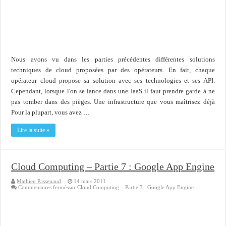
Importer du contenu XML dans une table SQL serveur
OnlyOffice, une solution CRM/Gestion documents et plus encore...
Nous avons vu dans les parties précédentes différentes solutions
techniques de cloud proposées par des opérateurs. En fait, chaque
opérateur cloud propose sa solution avec ses technologies et ses API.
Cependant, lorsque l'on se lance dans une IaaS il faut prendre garde à ne
pas tomber dans des pièges. Une infrastructure que vous maîtrisez déjà
Pour la plupart, vous avez …
Lire la suite »
Cloud Computing – Partie 7 : Google App Engine
Mathieu Passenaud
14 mars 2011
Commentaires fermés
sur Cloud Computing – Partie 7 : Google App Engine