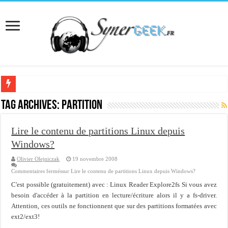
[Interview] Martial Auroy, professionnel du monde Microsoft
Tag Archives:
partition
Comprendre le CPF, DIF, FNE et mon compte formation...
Lire le contenu de partitions Linux depuis
Supprimer une boite partagée avec outlook 2010 ou 2013 (environnement Exch
Windows?
Veille technologique du 13-02-2016
Olivier Olejniczak
19 novembre 2008
Veille technologique du 23/01/2016
Commentaires fermés
sur Lire le contenu de partitions Linux depuis Windows?
Veille technologique du 17-01-2016
C'est possible (gratuitement) avec : Linux Reader Explore2fs Si vous avez
besoin d'accéder à la partition en lecture/écriture alors il y a fs-driver.
Bonne année 2016 et rétro 2015
Attention, ces outils ne fonctionnent que sur des partitions formatées avec
Memento - Centos revenir en arrière après un yum update
ext2/ext3!