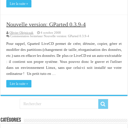
Importer du contenu XML dans une table SQL serveur
Lire la suite »
OnlyOffice, une solution CRM/Gestion documents et plus encore...
Nouvelle version: GParted 0.3.9-4
Olivier Olejniczak
4 octobre 2008
Commentaires fermés
sur Nouvelle version: GParted 0.3.9-4
Pour rappel, Gparted LiveCD permet de créer, détruire, copier, gérer et
modifier des partitions (changement de taille, réorganisation des données,
etc.) sans en effacer les données. De plus ce LiveCD est un auto-exécutable
: il contient son propre système. Vous pouvez donc le graver et l'utliser
dans un environnement Linux, sans que celui-ci soit installé sur votre
ordinateur ! Un petit tuto en …
Lire la suite »
Catégories