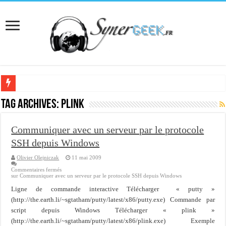
[Interview] Martial Auroy, professionnel du monde Microsoft
Tag Archives:
plink
Comprendre le CPF, DIF, FNE et mon compte formation...
Communiquer avec un serveur par le protocole
Supprimer une boite partagée avec outlook 2010 ou 2013 (environnement Exch
SSH depuis Windows
Veille technologique du 13-02-2016
Olivier Olejniczak
11 mai 2009
Veille technologique du 23/01/2016
Commentaires fermés
sur Communiquer avec un serveur par le protocole SSH depuis Windows
Veille technologique du 17-01-2016
Ligne de commande interactive Télécharger « putty »
Bonne année 2016 et rétro 2015
(http://the.earth.li/~sgtatham/putty/latest/x86/putty.exe) Commande par
script depuis Windows Télécharger « plink »
Memento - Centos revenir en arrière après un yum update
(http://the.earth.li/~sgtatham/putty/latest/x86/plink.exe) Exemple