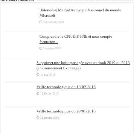
[Interview] Martial Auroy, professionnel du monde
Microsoft
3 novembre 2020
Comprendre le CPF, DIF, FNE et mon compte
formation...
2 octobre 2020
Supprimer une boite partagée avec outlook 2010 ou 2013
(environnement Exchange)
11 mai 2016
Veille technologique du 13-02-2016
13 février 2016
Veille technologique du 23/01/2016
23 janvier 2016