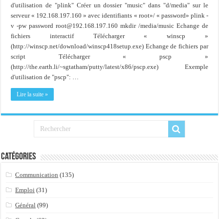
Importer du contenu XML dans une table SQL serveur
d'utilisation de "plink" Créer un dossier "music" dans "d/media" sur le
serveur « 192.168.197.160 » avec identifiants « root»/ « password» plink -
OnlyOffice, une solution CRM/Gestion documents et plus encore...
v -pw password root@192.168.197.160 mkdir /media/music Echange de
fichiers interactif Télécharger « winscp »
(http://winscp.net/download/winscp418setup.exe) Echange de fichiers par
script Télécharger « pscp »
(http://the.earth.li/~sgtatham/putty/latest/x86/pscp.exe) Exemple
d'utilisation de "pscp": …
Lire la suite »
Catégories
Communication
(135)
Emploi
(31)
Général
(99)