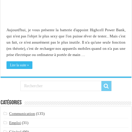
Importer du contenu XML dans une table SQL serveur
OnlyOffice, une solution CRM/Gestion documents et plus encore...
Aujourd'hui, je vous présente la batterie d'appoint Highcell Power Bank,
qui n'est pas l'objet le plus sexy que l'on puisse rêver de tester... Mais c'est
un fait, ce n'est assurément pas le plus inutile. Il n'a qu'une seule fonction
(en théorie), c'est de recharger nos appareils mobiles quand on n'a pas une
prise électrique ou ordinateur à portée de main …
Lire la suite »
Catégories
Communication
(135)
Emploi
(31)
Général
(99)