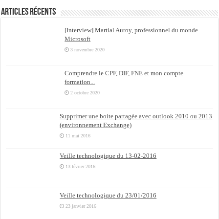
Articles récents
[Interview] Martial Auroy, professionnel du monde
Microsoft
3 novembre 2020
Comprendre le CPF, DIF, FNE et mon compte
formation...
2 octobre 2020
Supprimer une boite partagée avec outlook 2010 ou 2013
(environnement Exchange)
11 mai 2016
Veille technologique du 13-02-2016
13 février 2016
Veille technologique du 23/01/2016
23 janvier 2016