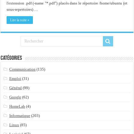
Importer du contenu XML dans une table SQL serveur
l'extension .pdf (-name "*.pdf") placés dans le répertoire /home/ubuntu (et
sous-repertoires) …
OnlyOffice, une solution CRM/Gestion documents et plus encore...
Lire la suite »
Catégories
Communication
(135)
Emploi
(31)
Général
(99)
Google
(62)
HomeLab
(4)
Informatique
(203)
Linux
(85)