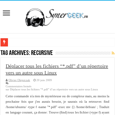
[Interview] Martial Auroy, professionnel du monde Microsoft
Tag Archives:
recursive
Comprendre le CPF, DIF, FNE et mon compte formation...
Déplacer tous les fichiers “*.pdf” d’un répertoire
Supprimer une boite partagée avec outlook 2010 ou 2013 (environnement Exch
vers un autre sous Linux
Veille technologique du 13-02-2016
Olivier Olejniczak
20 juin 2009
Veille technologique du 23/01/2016
Commentaires fermés
sur Déplacer tous les fichiers “*.pdf” d’un répertoire vers un autre sous Linux
Veille technologique du 17-01-2016
Cette commande n'a rien de mystérieuse ou de complexe mais, au moins la
Bonne année 2016 et rétro 2015
prochaine fois que j'en aurais besoin, je saurais où la retrouver. find
/home/ubuntu/ -type f -name "*.pdf" -exec mv {} /home/debian/ ; Traduit
Memento - Centos revenir en arrière après un yum update
en langage courant, ça donne: Trouve (find) tous les fichier (-type f) ayant