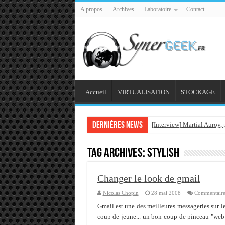
A propos
Archives
Laboratoire
Contact
Accueil
VIRTUALISATION
STOCKAGE
Dernières news
[Interview] Martial Auroy,
Comprendre le CPF, DIF, F
Tag Archives:
stylish
Supprimer une boite parta
Veille technologique du 1
Changer le look de gmail
Veille technologique du 2
Nicolas Chopin
28 mai 2008
Commentaire
Veille technologique du 1
Gmail est une des meilleures messageries sur le
coup de jeune... un bon coup de pinceau "web 2.
Bonne année 2016 et rétro