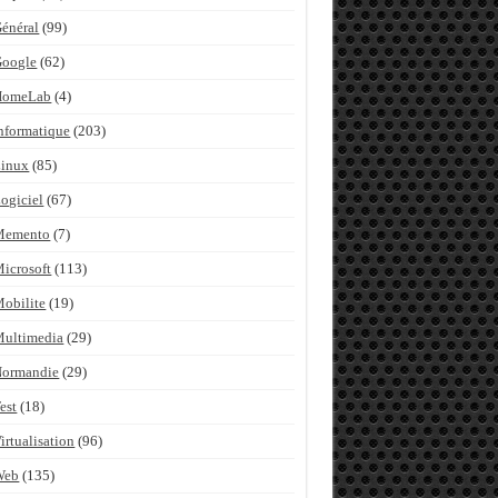
énéral
(99)
Google
(62)
HomeLab
(4)
nformatique
(203)
inux
(85)
ogiciel
(67)
Memento
(7)
icrosoft
(113)
obilite
(19)
ultimedia
(29)
Normandie
(29)
est
(18)
irtualisation
(96)
Web
(135)