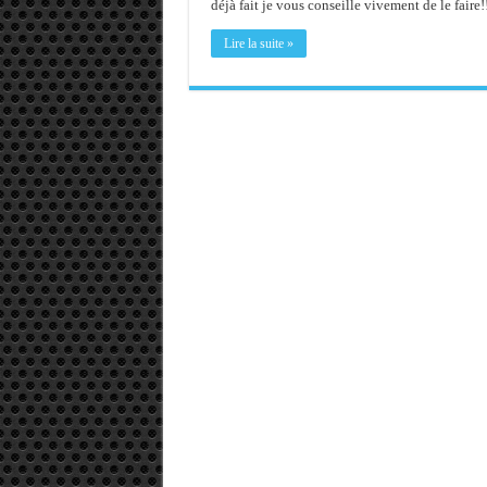
déjà fait je vous conseille vivement de le faire!
Memento - Centos revenir e
Lire la suite »
Importer du contenu XML d
OnlyOffice, une solution 