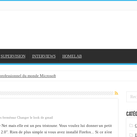
SUPERVISION
INTERVIEWS
HOMELAB
 professionnel du monde Microsoft
NE et mon compte formation...
gée avec outlook 2010 ou 2013 (environnement Exchange)
3-02-2016
Catég
3/01/2016
s fermés
sur Changer le look de gmail
7-01-2016
 Net mais elle est un peu tristoune. Vous voulez lui donner un petit
0". Rien de plus simple si vous avez installé Firefox... Si ce n'est
 2015