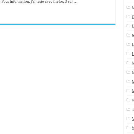
! Pour information, j'ai testé avec firefox 3 sur …
n arrière après un yum update
G
ans une table SQL serveur
CRM/Gestion documents et plus encore...
I
L
L
M
M
M
T
V