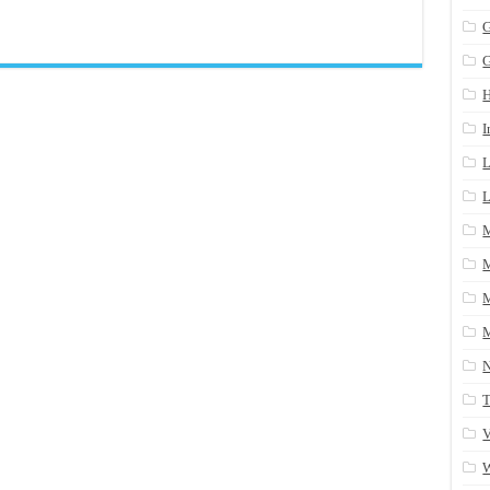
n arrière après un yum update
G
ans une table SQL serveur
CRM/Gestion documents et plus encore...
I
L
L
M
M
M
T
V