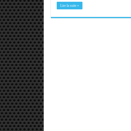
Lire la suite »
Memento - Centos revenir e
Importer du contenu XML d
OnlyOffice, une solution 