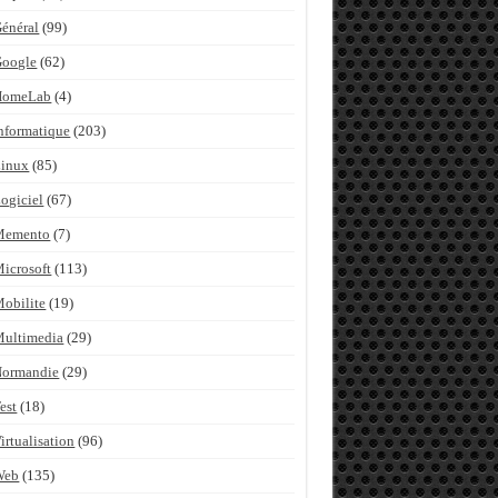
énéral
(99)
Google
(62)
HomeLab
(4)
nformatique
(203)
inux
(85)
ogiciel
(67)
Memento
(7)
icrosoft
(113)
obilite
(19)
ultimedia
(29)
Normandie
(29)
est
(18)
irtualisation
(96)
Web
(135)