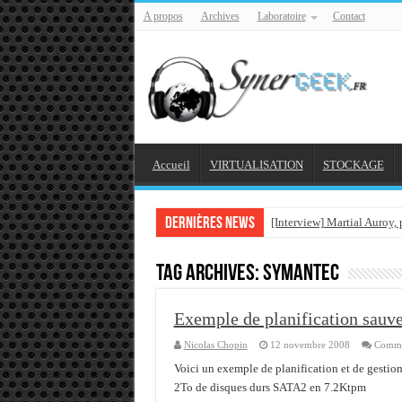
A propos
Archives
Laboratoire
Contact
Accueil
VIRTUALISATION
STOCKAGE
Dernières news
[Interview] Martial Auroy,
Comprendre le CPF, DIF, F
Tag Archives:
symantec
Supprimer une boite parta
Veille technologique du 1
Exemple de planification sau
Veille technologique du 2
Nicolas Chopin
12 novembre 2008
Comme
Veille technologique du 1
Voici un exemple de planification et de gest
2To de disques durs SATA2 en 7.2Ktpm
Bonne année 2016 et rétro