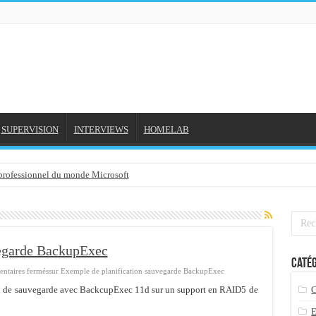
SUPERVISION
INTERVIEWS
HOMELAB
 professionnel du monde Microsoft
NE et mon compte formation...
gée avec outlook 2010 ou 2013 (environnement Exchange)
3-02-2016
vegarde BackupExec
Catég
3/01/2016
ntaires fermés
sur Exemple de planification sauvegarde BackupExec
7-01-2016
ion de sauvegarde avec BackcupExec 11d sur un support en RAID5 de
 2015