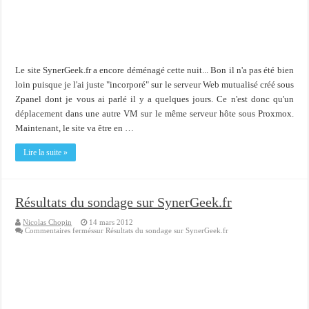
Importer du contenu XML dans une table SQL serveur
OnlyOffice, une solution CRM/Gestion documents et plus encore...
Le site SynerGeek.fr a encore déménagé cette nuit... Bon il n'a pas été bien
loin puisque je l'ai juste "incorporé" sur le serveur Web mutualisé créé sous
Zpanel dont je vous ai parlé il y a quelques jours. Ce n'est donc qu'un
déplacement dans une autre VM sur le même serveur hôte sous Proxmox.
Maintenant, le site va être en …
Lire la suite »
Résultats du sondage sur SynerGeek.fr
Nicolas Chopin
14 mars 2012
Commentaires fermés
sur Résultats du sondage sur SynerGeek.fr