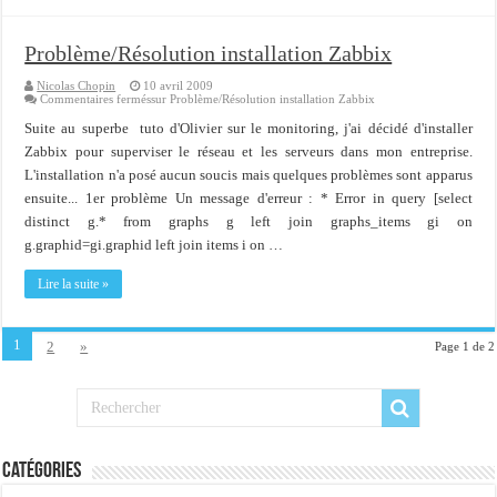
Problème/Résolution installation Zabbix
Nicolas Chopin
10 avril 2009
Commentaires fermés
sur Problème/Résolution installation Zabbix
Suite au superbe tuto d'Olivier sur le monitoring, j'ai décidé d'installer
Zabbix pour superviser le réseau et les serveurs dans mon entreprise.
L'installation n'a posé aucun soucis mais quelques problèmes sont apparus
ensuite... 1er problème Un message d'erreur : * Error in query [select
distinct g.* from graphs g left join graphs_items gi on
g.graphid=gi.graphid left join items i on …
Lire la suite »
1
2
»
Page 1 de 2
Catégories