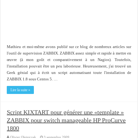
Importer du contenu XML dans une table SQL serveur
OnlyOffice, une solution CRM/Gestion documents et plus encore...
Mathieu et moi-même avons publié sur ce blog de nombreux articles sur
l'outil de supervision ZABBIX. ZABBIX assez simple et rapide à mettre en
œuvre (à mon goût et comparativement à un Nagios). Toutefois,
l'installation pouvait être un peu laborieuse. Heureusement, j'ai trouvé un
Geek génial qui à écrit un script automatisant toute l'installation de
ZABBIX 1.8 sous Centos 5. …
Lire la suite »
Script KIXTART pour générer une «template »
ZABBIX pour switch manageable HP ProCurve
1800
Olivier Olejniczak
3 septembre 2009