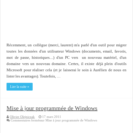
Importer du contenu XML dans une table SQL serveur
OnlyOffice, une solution CRM/Gestion documents et plus encore...
Récemment, un collègue (merci, laurent) m'a parlé d'un outil pour migrer
toutes les données d'un utilisateur Windows (documents, email, favoris,
mot de passe, historiques....) d'un PC vers un nouveau matériel, d'un
domaine vers un nouveau domaine. Certes, il existe déjà plein d'outils
Microsoft pour réaliser cela (et je laisserai le soin à Aurélien de nous en
lister les avantages). Toutefois, …
Lire la suite »
Mise à jour programmée de Windows
Olivier Olejniczak
17 mars 2011
Commentaires fermés
sur Mise à jour programmée de Windows