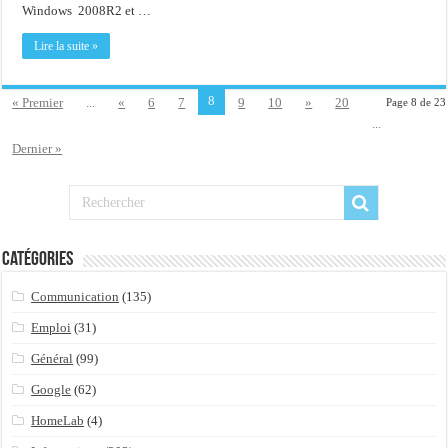
Windows 2008R2 et …
Lire la suite »
8
« Premier
...
«
6
7
9
10
»
20
Page 8 de 23
...
Dernier »
Catégories
Communication
(135)
Emploi
(31)
Général
(99)
Google
(62)
HomeLab
(4)