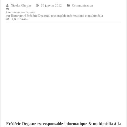
Importer du contenu XML dans une table SQL serveur
Nicolas Chopin
28 janvier 2012
Communication
OnlyOffice, une solution CRM/Gestion documents et plus encore...
Commentaires fermés
sur [Interview] Frédéric Degasne, responsable informatique et multimédia
1,830 Visites
Frédéric Degasne est responsable informatique & multimédia à la