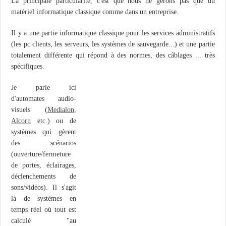
La principale particularité, c'est que nous ne gérons pas que du
matériel informatique classique comme dans un entreprise.
Il y a une partie informatique classique pour les services administratifs
(les pc clients, les serveurs, les systèmes de sauvegarde...) et une partie
totalement différente qui répond à des normes, des câblages ... très
spécifiques.
Je parle ici
d'automates audio-
visuels (
Medialon
,
Alcorn
etc.) ou de
systèmes qui gèrent
des scénarios
(ouverture/fermeture
de portes, éclairages,
déclenchements de
sons/vidéos). Il s'agit
là de systèmes en
temps réel où tout est
calculé "au