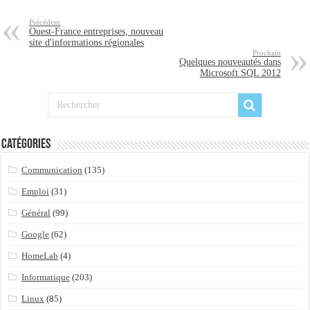
Précédent
Ouest-France entreprises, nouveau
site d'informations régionales
Prochain
Quelques nouveautés dans
Microsoft SQL 2012
Catégories
Communication
(135)
Emploi
(31)
Général
(99)
Google
(62)
HomeLab
(4)
Informatique
(203)
Linux
(85)