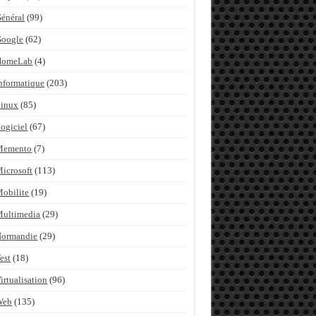
énéral
(99)
Google
(62)
HomeLab
(4)
nformatique
(203)
inux
(85)
ogiciel
(67)
Memento
(7)
icrosoft
(113)
obilite
(19)
ultimedia
(29)
Normandie
(29)
est
(18)
irtualisation
(96)
Web
(135)