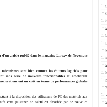
n arrière après un yum update
G
ans une table SQL serveur
CRM/Gestion documents et plus encore...
I
L
L
ion d'un article publié dans le magazine Linux+ de Novembre
M
M
 mécanismes sont bien connus: les éditeurs logiciels pour
M
ent sans cesse de nouvelles fonctionnalités et améliorent
améliorations ont un coût en terme de performances globales
T
V
ettant à la disposition des utilisateurs de PC des matériels aux
ntôt cette puissance de calcul est absorbée par de nouvelles