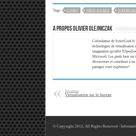
Tags
CONKY
OPEN-SOURCE
SUPERVISI
A propos Olivier Olejniczak
Cofondateur de SynerGeek.fr. P
technologies de virtualisation e
imagination qu'offre l'OpenSou
Microsoft. Les pieds bien sur te
découvertes et contribuer à un
partagez votre expérience!
Précédent
Virtualisation sur le bureau
© Copyright 2012, All Rights Reserved - Informat