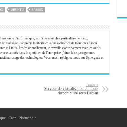
ON
UBUNTU
ZABBIX
assionné d'informatique, je m'intéresse plus particulièrement aux
t de stockage. J'apprécie la liberté et la quasi-absence de frontières à mon
rce et Linux. Professionnellement, je travaille exclusivement avec les outils
rre et ancrés dans le quotidien de l'entreprise, j'aime faire partager mes
 meilleur usage des technologies. Vous aussi, rejoignez-nous sur Synergeek et
Prochain
Serveur de virtualisation en haute
disponibilité sous Debian
ique - Caen - Normandie