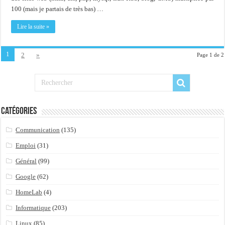
100 (mais je partais de très bas) …
Lire la suite »
1
2
»
Page 1 de 2
Catégories
Communication
(135)
Emploi
(31)
Général
(99)
Google
(62)
HomeLab
(4)
Informatique
(203)
Linux
(85)