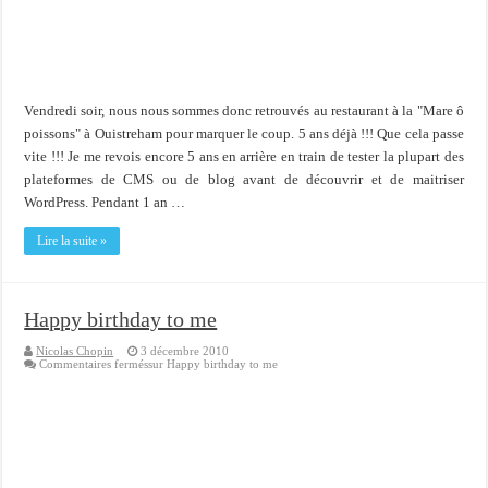
Importer du contenu XML dans une table SQL serveur
OnlyOffice, une solution CRM/Gestion documents et plus encore...
Vendredi soir, nous nous sommes donc retrouvés au restaurant à la "Mare ô
poissons" à Ouistreham pour marquer le coup. 5 ans déjà !!! Que cela passe
vite !!! Je me revois encore 5 ans en arrière en train de tester la plupart des
plateformes de CMS ou de blog avant de découvrir et de maitriser
WordPress. Pendant 1 an …
Lire la suite »
Happy birthday to me
Nicolas Chopin
3 décembre 2010
Commentaires fermés
sur Happy birthday to me