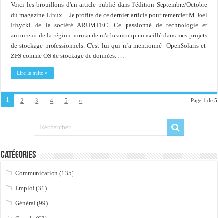
Voici les brouillons d'un article publié dans l'édition Septembre/Octobre
du magazine Linux+. Je profite de ce dernier article pour remercier M Joel
Fizycki de la société ARUMTEC. Ce passionné de technologie et
amoureux de la région normande m'a beaucoup conseillé dans mes projets
de stockage professionnels. C'est lui qui m'a mentionné OpenSolaris et
ZFS comme OS de stockage de données. …
Lire la suite »
1
2
3
4
5
»
Page 1 de 5
Catégories
Communication
(135)
Emploi
(31)
Général
(99)