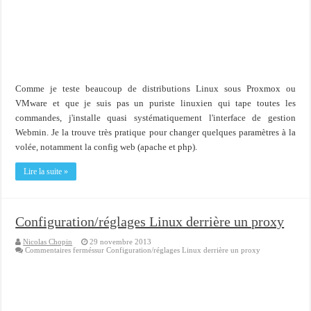
Importer du contenu XML dans une table SQL serveur
OnlyOffice, une solution CRM/Gestion documents et plus encore...
Comme je teste beaucoup de distributions Linux sous Proxmox ou
VMware et que je suis pas un puriste linuxien qui tape toutes les
commandes, j'installe quasi systématiquement l'interface de gestion
Webmin. Je la trouve très pratique pour changer quelques paramètres à la
volée, notamment la config web (apache et php).
Lire la suite »
Configuration/réglages Linux derrière un proxy
Nicolas Chopin
29 novembre 2013
Commentaires fermés
sur Configuration/réglages Linux derrière un proxy