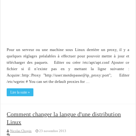
Pour un serveur ou une machine sous Linux derrière un proxy, il y a
quelques réglages préalables à effectuer pour pouvoir mettre à jour et
télécharger des paquets. Editer ou créer /etc/apt/apt.conf Ajouter ce
fichier si il n’existe pas en y mettant la ligne suivante :
Acquire::http::Proxy "http://user:motdepasse@ip_proxy:port"; Editer
/etc/wgetrc # You can set the default proxies for …
Lire la suite »
Comment changer la langue d'une distribution
Linux
Nicolas Chopin
23 novembre 2013