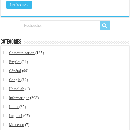
Importer du contenu XML dans une table SQL serveur
Lire la suite »
OnlyOffice, une solution CRM/Gestion documents et plus encore...
Catégories
Communication
(135)
Emploi
(31)
Général
(99)
Google
(62)
HomeLab
(4)
Informatique
(203)
Linux
(85)
Logiciel
(67)
Memento
(7)