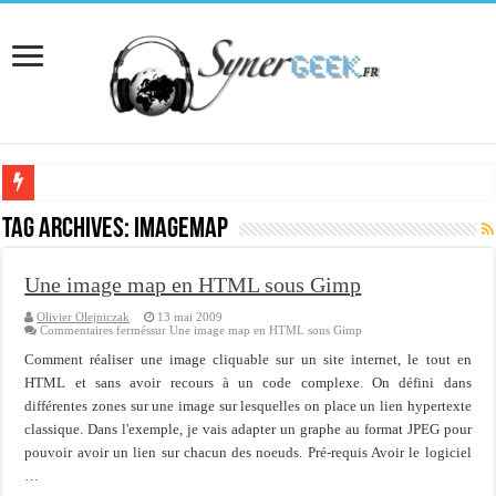
[Interview] Martial Auroy, professionnel du monde Microsoft
Tag Archives:
imagemap
Comprendre le CPF, DIF, FNE et mon compte formation...
Une image map en HTML sous Gimp
Supprimer une boite partagée avec outlook 2010 ou 2013 (environnement Exch
Olivier Olejniczak
13 mai 2009
Veille technologique du 13-02-2016
Commentaires fermés
sur Une image map en HTML sous Gimp
Veille technologique du 23/01/2016
Comment réaliser une image cliquable sur un site internet, le tout en
HTML et sans avoir recours à un code complexe. On défini dans
Veille technologique du 17-01-2016
différentes zones sur une image sur lesquelles on place un lien hypertexte
classique. Dans l'exemple, je vais adapter un graphe au format JPEG pour
Bonne année 2016 et rétro 2015
pouvoir avoir un lien sur chacun des noeuds. Pré-requis Avoir le logiciel
Memento - Centos revenir en arrière après un yum update
…