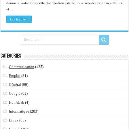
Importer du contenu XML dans une table SQL serveur
démocratisation de cette distribution GNU/Linux réputée pour sa stabilité
et …
OnlyOffice, une solution CRM/Gestion documents et plus encore...
Lire la suite »
Catégories
Communication
(135)
Emploi
(31)
Général
(99)
Google
(62)
HomeLab
(4)
Informatique
(203)
Linux
(85)