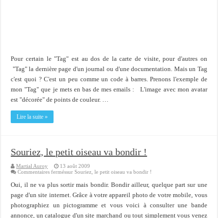
Importer du contenu XML dans une table SQL serveur
OnlyOffice, une solution CRM/Gestion documents et plus encore...
Pour certain le "Tag" est au dos de la carte de visite, pour d'autres on
"Tag" la dernière page d'un journal ou d'une documentation. Mais un Tag
c'est quoi ? C'est un peu comme un code à barres. Prenons l'exemple de
mon "Tag" que je mets en bas de mes emails : L'image avec mon avatar
est "décorée" de points de couleur. …
Lire la suite »
Souriez, le petit oiseau va bondir !
Martial Auroy
13 août 2009
Commentaires fermés
sur Souriez, le petit oiseau va bondir !
Oui, il ne va plus sortir mais bondir. Bondir ailleur, quelque part sur une
page d'un site internet. Grâce à votre appareil photo de votre mobile, vous
photographiez un pictogramme et vous voici à consulter une bande
annonce, un catalogue d'un site marchand ou tout simplement vous venez