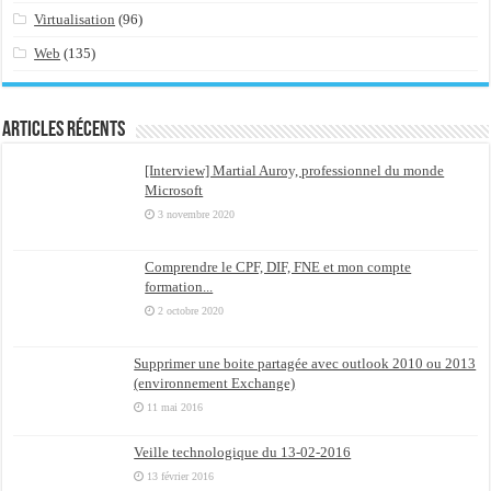
Virtualisation
(96)
Web
(135)
Articles récents
[Interview] Martial Auroy, professionnel du monde
Microsoft
3 novembre 2020
Comprendre le CPF, DIF, FNE et mon compte
formation...
2 octobre 2020
Supprimer une boite partagée avec outlook 2010 ou 2013
(environnement Exchange)
11 mai 2016
Veille technologique du 13-02-2016
13 février 2016