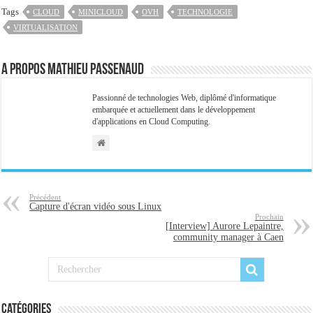
Tags
CLOUD
MINICLOUD
OVH
TECHNOLOGIE
VIRTUALISATION
A propos Mathieu Passenaud
Passionné de technologies Web, diplômé d'informatique
embarquée et actuellement dans le développement
d'applications en Cloud Computing.
Précédent
Capture d'écran vidéo sous Linux
Prochain
[Interview] Aurore Lepaintre,
community manager à Caen
Catégories