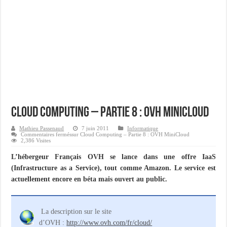
Importer du contenu XML dans une table SQL serveur
OnlyOffice, une solution CRM/Gestion documents et plus encore...
Cloud Computing – Partie 8 : OVH MiniCloud
Mathieu Passenaud
7 juin 2011
Informatique
Commentaires fermés
sur Cloud Computing – Partie 8 : OVH MiniCloud
2,386 Visites
L’hébergeur Français OVH se lance dans une offre IaaS
(Infrastructure as a Service), tout comme Amazon. Le service est
actuellement encore en béta mais ouvert au public.
La description sur le site
d’OVH :
http://www.ovh.com/fr/cloud/