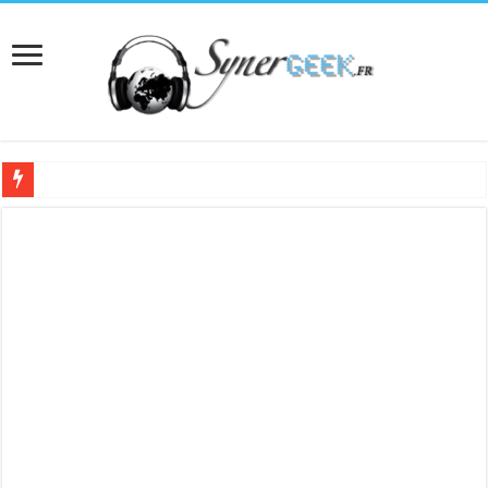
[Interview] Martial Auroy, professionnel du monde Microsoft
Comprendre le CPF, DIF, FNE et mon compte formation...
Supprimer une boite partagée avec outlook 2010 ou 2013 (environnement Exch
Veille technologique du 13-02-2016
Veille technologique du 23/01/2016
Veille technologique du 17-01-2016
Bonne année 2016 et rétro 2015
Memento - Centos revenir en arrière après un yum update