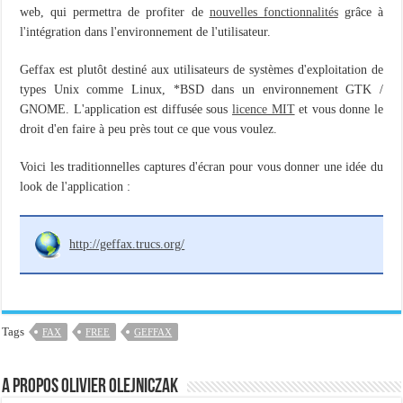
Importer du contenu XML dans une table SQL serveur
web, qui permettra de profiter de
nouvelles fonctionnalités
grâce à
l'intégration dans l'environnement de l'utilisateur.
OnlyOffice, une solution CRM/Gestion documents et plus encore...
Geffax est plutôt destiné aux utilisateurs de systèmes d'exploitation de
types Unix comme Linux, *BSD dans un environnement GTK /
GNOME. L'application est diffusée sous
licence MIT
et vous donne le
droit d'en faire à peu près tout ce que vous voulez.
Voici les traditionnelles captures d'écran pour vous donner une idée du
look de l'application :
http://geffax.trucs.org/
Tags
FAX
FREE
GEFFAX
A propos Olivier Olejniczak