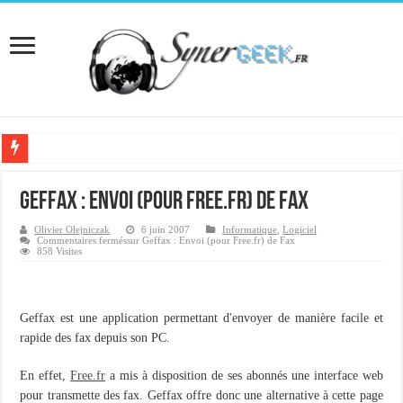
[Interview] Martial Auroy, professionnel du monde Microsoft
Geffax : Envoi (pour Free.fr) de Fax
Comprendre le CPF, DIF, FNE et mon compte formation...
Olivier Olejniczak
6 juin 2007
Informatique
,
Logiciel
Supprimer une boite partagée avec outlook 2010 ou 2013 (environnement Exch
Commentaires fermés
sur Geffax : Envoi (pour Free.fr) de Fax
858 Visites
Veille technologique du 13-02-2016
Veille technologique du 23/01/2016
Geffax est une application permettant d'envoyer de manière facile et
Veille technologique du 17-01-2016
rapide des fax depuis son PC.
Bonne année 2016 et rétro 2015
En effet,
Free.fr
a mis à disposition de ses abonnés une interface web
Memento - Centos revenir en arrière après un yum update
pour transmette des fax. Geffax offre donc une alternative à cette page