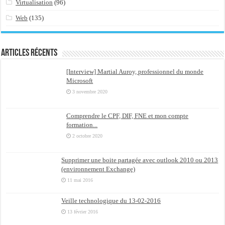
Virtualisation
(96)
Web
(135)
Articles récents
[Interview] Martial Auroy, professionnel du monde
Microsoft
3 novembre 2020
Comprendre le CPF, DIF, FNE et mon compte
formation...
2 octobre 2020
Supprimer une boite partagée avec outlook 2010 ou 2013
(environnement Exchange)
11 mai 2016
Veille technologique du 13-02-2016
13 février 2016