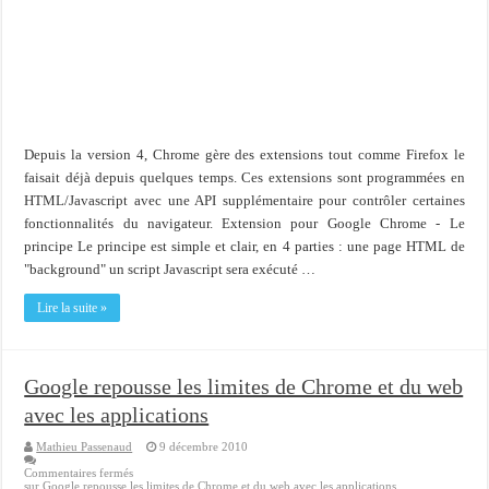
Importer du contenu XML dans une table SQL serveur
OnlyOffice, une solution CRM/Gestion documents et plus encore...
Depuis la version 4, Chrome gère des extensions tout comme Firefox le
faisait déjà depuis quelques temps. Ces extensions sont programmées en
HTML/Javascript avec une API supplémentaire pour contrôler certaines
fonctionnalités du navigateur. Extension pour Google Chrome - Le
principe Le principe est simple et clair, en 4 parties : une page HTML de
"background" un script Javascript sera exécuté …
Lire la suite »
Google repousse les limites de Chrome et du web
avec les applications
Mathieu Passenaud
9 décembre 2010
Commentaires fermés
sur Google repousse les limites de Chrome et du web avec les applications