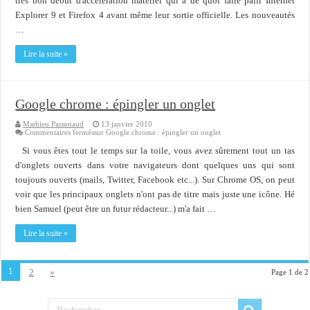
très bon début d'accélération matériel qui a de quoi faire pâlir Internet
Explorer 9 et Firefox 4 avant même leur sortie officielle. Les nouveautés
…
Lire la suite »
Google chrome : épingler un onglet
Mathieu Passenaud
13 janvier 2010
Commentaires fermés
sur Google chrome : épingler un onglet
Si vous êtes tout le temps sur la toile, vous avez sûrement tout un tas
d'onglets ouverts dans votre navigateurs dont quelques uns qui sont
toujours ouverts (mails, Twitter, Facebook etc...). Sur Chrome OS, on peut
voir que les principaux onglets n'ont pas de titre mais juste une icône. Hé
bien Samuel (peut être un futur rédacteur...) m'a fait …
Lire la suite »
1
2
»
Page 1 de 2