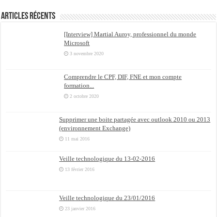
Articles récents
[Interview] Martial Auroy, professionnel du monde
Microsoft
3 novembre 2020
Comprendre le CPF, DIF, FNE et mon compte
formation...
2 octobre 2020
Supprimer une boite partagée avec outlook 2010 ou 2013
(environnement Exchange)
11 mai 2016
Veille technologique du 13-02-2016
13 février 2016
Veille technologique du 23/01/2016
23 janvier 2016