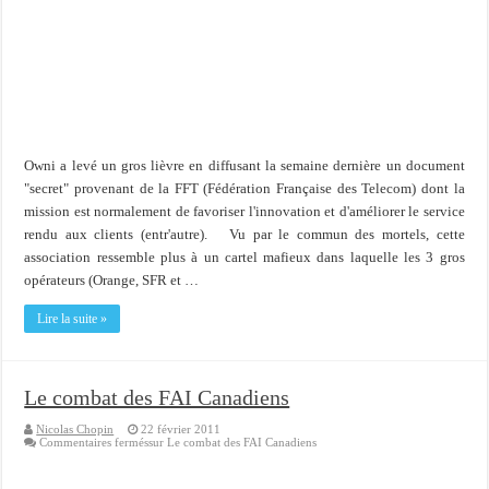
Importer du contenu XML dans une table SQL serveur
OnlyOffice, une solution CRM/Gestion documents et plus encore...
Owni a levé un gros lièvre en diffusant la semaine dernière un document
"secret" provenant de la FFT (Fédération Française des Telecom) dont la
mission est normalement de favoriser l'innovation et d'améliorer le service
rendu aux clients (entr'autre). Vu par le commun des mortels, cette
association ressemble plus à un cartel mafieux dans laquelle les 3 gros
opérateurs (Orange, SFR et …
Lire la suite »
Le combat des FAI Canadiens
Nicolas Chopin
22 février 2011
Commentaires fermés
sur Le combat des FAI Canadiens