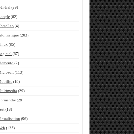
énéral
(99)
Google
(62)
HomeLab
(4)
nformatique
(203)
inux
(85)
ogiciel
(67)
Memento
(7)
icrosoft
(113)
obilite
(19)
ultimedia
(29)
Normandie
(29)
est
(18)
irtualisation
(96)
Web
(135)