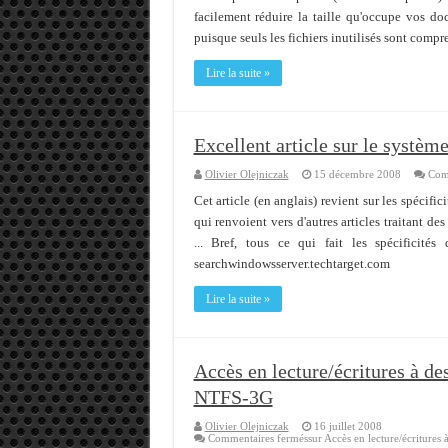
facilement réduire la taille qu'occupe vos do
Memento - Centos revenir e
puisque seuls les fichiers inutilisés sont co
Importer du contenu XML d
Lire la suite »
OnlyOffice, une solution 
Excellent article sur le systèm
Olivier Olejniczak
15 décembre 2008
Com
Cet article (en anglais) revient sur les spécifi
qui renvoient vers d'autres articles traitant d
... Bref, tous ce qui fait les spécificit
searchwindowsserver.techtarget.com
Lire la suite »
Accès en lecture/écritures à d
NTFS-3G
Olivier Olejniczak
16 juillet 2008
Commentaires fermés
sur Accès en lecture/écriture