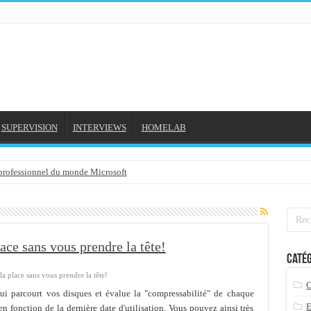
SUPERVISION
INTERVIEWS
HOMELAB
 professionnel du monde Microsoft
NE et mon compte formation...
gée avec outlook 2010 ou 2013 (environnement Exchange)
3-02-2016
ce sans vous prendre la tête!
Catég
3/01/2016
 place sans vous prendre la tête!
7-01-2016
qui parcourt vos disques et évalue la "compressabilité" de chaque
 2015
n fonction de la dernière date d'utilisation. Vous pouvez ainsi très