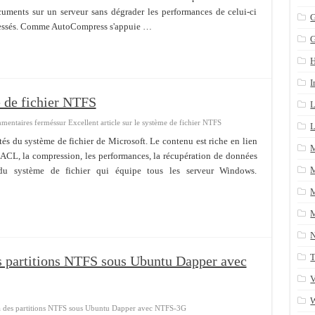
cuments sur un serveur sans dégrader les performances de celui-ci
n arrière après un yum update
G
mpressés. Comme AutoCompress s'appuie …
ans une table SQL serveur
CRM/Gestion documents et plus encore...
I
e de fichier NTFS
L
mentaires fermés
sur Excellent article sur le système de fichier NTFS
L
cités du système de fichier de Microsoft. Le contenu est riche en lien
es ACL, la compression, les performances, la récupération de données
M
és du système de fichier qui équipe tous les serveur Windows.
M
M
T
es partitions NTFS sous Ubuntu Dapper avec
V
s à des partitions NTFS sous Ubuntu Dapper avec NTFS-3G