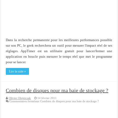
Importer du contenu XML dans une table SQL serveur
OnlyOffice, une solution CRM/Gestion documents et plus encore...
Dans la recherche permanente pour les meilleures performances possible
sur son PC, le geek recherchera un outil pour mesurer l'impact réel de ses
réglages. AppTimer est un utilitaire gratuit pour lancer/fermer une
application en boucle puis mesurer le temps réel que met le programme
pour se lancer.
Lire la suite »
Combien de disques pour ma baie de stockage ?
Olivier Olejniczak
14 février 2011
Commentaires fermés
sur Combien de disques pour ma baie de stockage ?