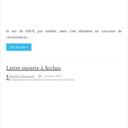
Importer du contenu XML dans une table SQL serveur
OnlyOffice, une solution CRM/Gestion documents et plus encore...
le sav de ASUS, pas terrible, mais c'est sûrement un concours de
circonstances...
Lire la suite »
Lettre ouverte à Archos
Mathieu Passenaud
7 octobre 2011
Commentaires fermés
sur Lettre ouverte à Archos