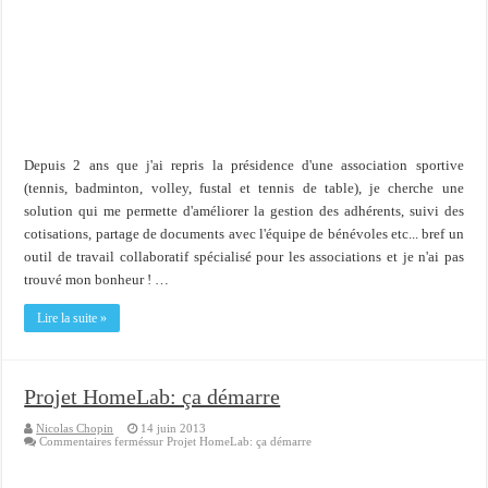
Importer du contenu XML dans une table SQL serveur
OnlyOffice, une solution CRM/Gestion documents et plus encore...
Depuis 2 ans que j'ai repris la présidence d'une association sportive
(tennis, badminton, volley, fustal et tennis de table), je cherche une
solution qui me permette d'améliorer la gestion des adhérents, suivi des
cotisations, partage de documents avec l'équipe de bénévoles etc... bref un
outil de travail collaboratif spécialisé pour les associations et je n'ai pas
trouvé mon bonheur ! …
Lire la suite »
Projet HomeLab: ça démarre
Nicolas Chopin
14 juin 2013
Commentaires fermés
sur Projet HomeLab: ça démarre