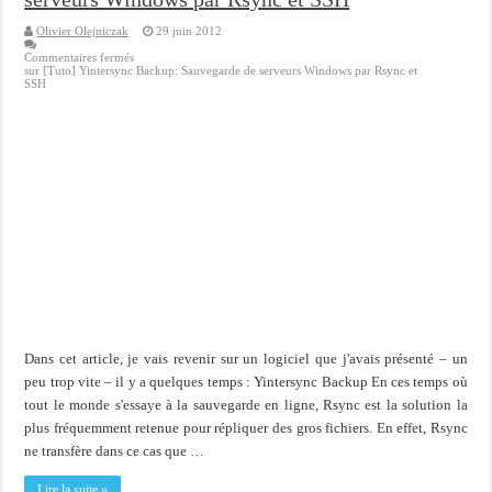
Olivier Olejniczak
29 juin 2012
Commentaires fermés
sur [Tuto] Yintersync Backup: Sauvegarde de serveurs Windows par Rsync et
SSH
Dans cet article, je vais revenir sur un logiciel que j'avais présenté – un
peu trop vite – il y a quelques temps : Yintersync Backup En ces temps où
tout le monde s'essaye à la sauvegarde en ligne, Rsync est la solution la
plus fréquemment retenue pour répliquer des gros fichiers. En effet, Rsync
ne transfère dans ce cas que …
Lire la suite »