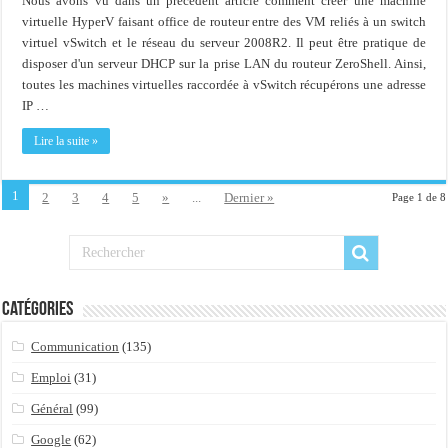
Nous avons vu dans un précédent article comment créer une machine
virtuelle HyperV faisant office de routeur entre des VM reliés à un switch
virtuel vSwitch et le réseau du serveur 2008R2. Il peut être pratique de
disposer d'un serveur DHCP sur la prise LAN du routeur ZeroShell. Ainsi,
toutes les machines virtuelles raccordée à vSwitch récupérons une adresse
IP …
Lire la suite »
1
2
3
4
5
»
...
Dernier »
Page 1 de 8
Catégories
Communication
(135)
Emploi
(31)
Général
(99)
Google
(62)