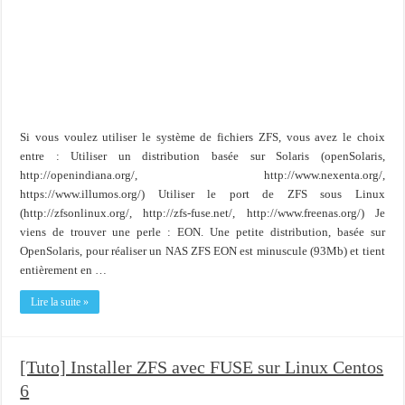
Si vous voulez utiliser le système de fichiers ZFS, vous avez le choix
entre : Utiliser un distribution basée sur Solaris (openSolaris,
http://openindiana.org/, http://www.nexenta.org/,
https://www.illumos.org/) Utiliser le port de ZFS sous Linux
(http://zfsonlinux.org/, http://zfs-fuse.net/, http://www.freenas.org/) Je
viens de trouver une perle : EON. Une petite distribution, basée sur
OpenSolaris, pour réaliser un NAS ZFS EON est minuscule (93Mb) et tient
entièrement en …
Lire la suite »
[Tuto] Installer ZFS avec FUSE sur Linux Centos
6