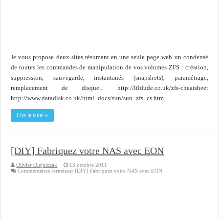
Je vous propose deux sites résumant en une seule page web un condensé
de toutes les commandes de manipulation de vos volumes ZFS : création,
suppression, sauvegarde, instantanés (snapshots), paramétrage,
remplacement de disque... http://lildude.co.uk/zfs-cheatsheet
http://www.datadisk.co.uk/html_docs/sun/sun_zfs_cs.htm
Lire la suite »
[DIY] Fabriquez votre NAS avec EON
Olivier Olejniczak
13 octobre 2011
Commentaires fermés
sur [DIY] Fabriquez votre NAS avec EON