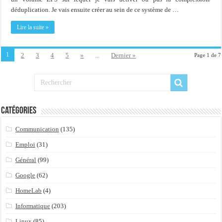
déduplication. Je vais ensuite créer au sein de ce système de …
Lire la suite »
1
2
3
4
5
»
...
Dernier »
Page 1 de 7
Catégories
Communication
(135)
Emploi
(31)
Général
(99)
Google
(62)
HomeLab
(4)
Informatique
(203)
Linux
(85)