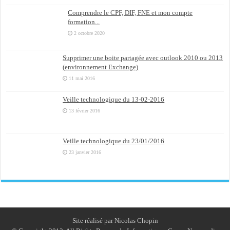
Comprendre le CPF, DIF, FNE et mon compte
formation...
2 octobre 2020
Supprimer une boite partagée avec outlook 2010 ou 2013
(environnement Exchange)
11 mai 2016
Veille technologique du 13-02-2016
13 février 2016
Veille technologique du 23/01/2016
23 janvier 2016
Site réalisé par Nicolas Chopin