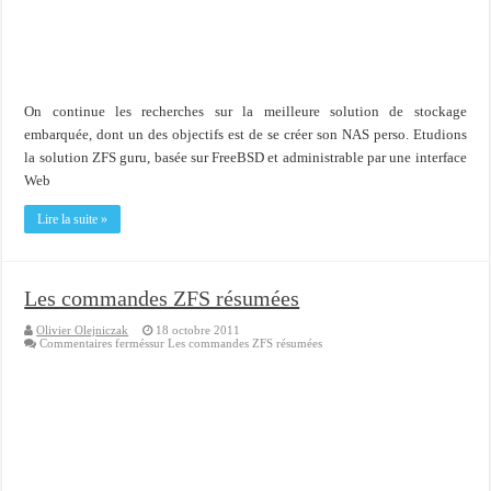
Importer du contenu XML dans une table SQL serveur
OnlyOffice, une solution CRM/Gestion documents et plus encore...
On continue les recherches sur la meilleure solution de stockage
embarquée, dont un des objectifs est de se créer son NAS perso. Etudions
la solution ZFS guru, basée sur FreeBSD et administrable par une interface
Web
Lire la suite »
Les commandes ZFS résumées
Olivier Olejniczak
18 octobre 2011
Commentaires fermés
sur Les commandes ZFS résumées