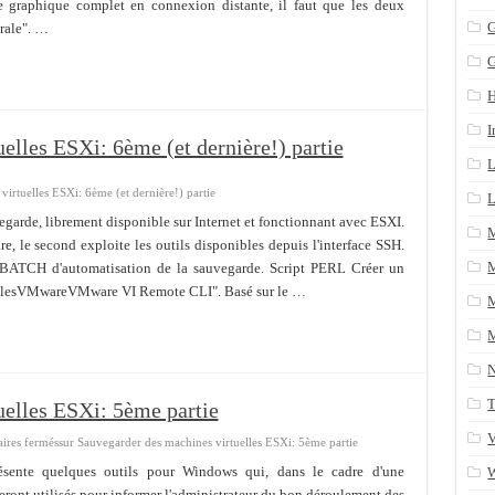
 graphique complet en connexion distante, il faut que les deux
n arrière après un yum update
G
grale". …
ans une table SQL serveur
CRM/Gestion documents et plus encore...
I
elles ESXi: 6ème (et dernière!) partie
L
irtuelles ESXi: 6ème (et dernière!) partie
L
vegarde, librement disponible sur Internet et fonctionnant avec ESXI.
e, le second exploite les outils disponibles depuis l'interface SSH.
M
 BATCH d'automatisation de la sauvegarde. Script PERL Créer un
FilesVMwareVMware VI Remote CLI". Basé sur le …
M
M
T
uelles ESXi: 5ème partie
V
res fermés
sur Sauvegarder des machines virtuelles ESXi: 5ème partie
résente quelques outils pour Windows qui, dans le cadre d'une
ront utilisés pour informer l'administrateur du bon déroulement des