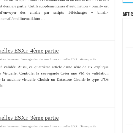
et dernière partie. Outils supplémentaires d’automation « bmail» est
envoyer des emails par scripts Télécharger « bmail»
Artic
linemail/cmdlinemail.htm …
uelles ESXi: 4ème partie
res fermés
sur Sauvegarder des machines virtuelles ESXi: 4ème partie
é validée. Aussi, ce quatrième article d'une série de six explique
Virtuelle. Contrôler la sauvegarde Créer une VM de validation
la machine virtuelle Choisir un Datastore Choisir le type d’OS
 la …
uelles ESXi: 3ème partie
res fermés
sur Sauvegarder des machines virtuelles ESXi: 3ème partie