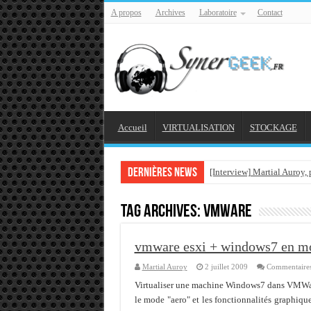
A propos
Archives
Laboratoire
Contact
Accueil
VIRTUALISATION
STOCKAGE
Dernières news
[Interview] Martial Auroy,
Comprendre le CPF, DIF, F
Tag Archives:
vmware
Supprimer une boite parta
Veille technologique du 1
vmware esxi + windows7 en m
Veille technologique du 2
Martial Auroy
2 juillet 2009
Commentaires
Veille technologique du 1
Virtualiser une machine Windows7 dans VMWare e
le mode "aero" et les fonctionnalités graphiq
Bonne année 2016 et rétro