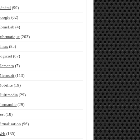
énéral
(99)
Google
(62)
HomeLab
(4)
nformatique
(203)
inux
(85)
ogiciel
(67)
Memento
(7)
icrosoft
(113)
obilite
(19)
ultimedia
(29)
Normandie
(29)
est
(18)
irtualisation
(96)
Web
(135)