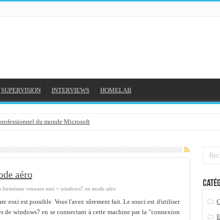
SUPERVISION
INTERVIEWS
HOMELAB
 professionnel du monde Microsoft
NE et mon compte formation...
gée avec outlook 2010 ou 2013 (environnement Exchange)
3-02-2016
ode aéro
Catég
3/01/2016
 fermés
sur vmware esxi + windows7 en mode aéro
7-01-2016
sxi est possible. Vous l'avez sûrement fait. Le souci est d'utiliser
ues de windows7 en se connectant à cette machine par la "connexion
 2015