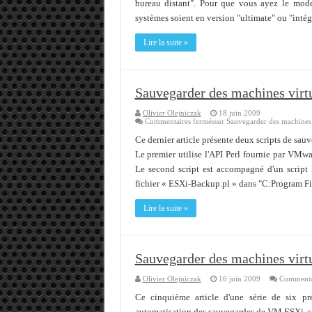
bureau distant". Pour que vous ayez le mode
Memento - Centos revenir e
systèmes soient en version "ultimate" ou "inté
Importer du contenu XML d
Lire la suite »
OnlyOffice, une solution 
Sauvegarder des machines virtu
Olivier Olejniczak
18 juin 2009
Commentaires fermés
sur Sauvegarder des machines v
Ce dernier article présente deux scripts de sau
Le premier utilise l'API Perl fournie par VMwar
Le second script est accompagné d'un script
fichier « ESXi-Backup.pl » dans "C:Program 
Lire la suite »
Sauvegarder des machines virt
Olivier Olejniczak
16 juin 2009
Commentai
Ce cinquième article d'une série de six p
automatisation des sauvegardes de VM ESXi, se