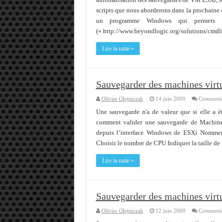
scripts que nous aborderons dans la prochaine 
un programme Windows qui permets d’
(« http://www.beyondlogic.org/solutions/cmd
Lire la suite »
Sauvegarder des machines virt
Olivier Olejniczak
14 juin 2009
Commentai
Une sauvegarde n'a de valeur que si elle a ét
comment valider une sauvegarde de Machine 
depuis l’interface Windows de ESXi Nommer 
Choisir le nombre de CPU Indiquer la taille de
Lire la suite »
Sauvegarder des machines virt
Olivier Olejniczak
12 juin 2009
Commentai