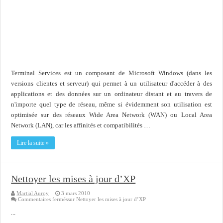
Importer du contenu XML dans une table SQL serveur
OnlyOffice, une solution CRM/Gestion documents et plus encore...
Terminal Services est un composant de Microsoft Windows (dans les
versions clientes et serveur) qui permet à un utilisateur d'accéder à des
applications et des données sur un ordinateur distant et au travers de
n'importe quel type de réseau, même si évidemment son utilisation est
optimisée sur des réseaux Wide Area Network (WAN) ou Local Area
Network (LAN), car les affinités et compatibilités …
Lire la suite »
Nettoyer les mises à jour d’XP
Martial Auroy
3 mars 2010
Commentaires fermés
sur Nettoyer les mises à jour d’XP
...